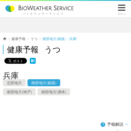

バイオウェザーサービス
Menu
健康予報
うつ
南部地方(姫路)〈兵庫〉
健康予報 うつ
兵庫
北部地方
南部地方(姫路)
南部地方(神戸)
南部地方(洲本)
予報解説
？