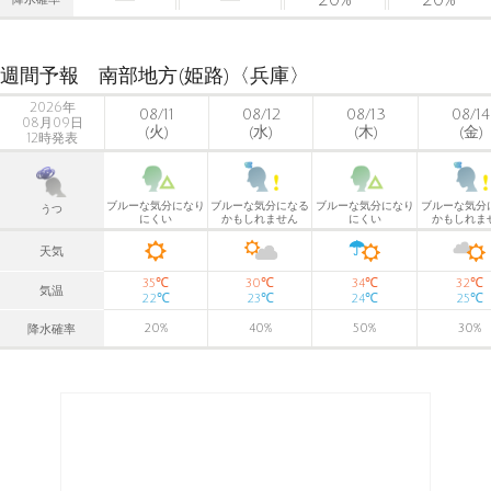
降水確率
週間予報 南部地方(姫路)〈兵庫〉
2026年
08/11
08/12
08/13
08/14
08月09日
(火)
(水)
(木)
(金)
12時発表
ブルーな気分になり
ブルーな気分になる
ブルーな気分になり
ブルーな気分
うつ
にくい
かもしれません
にくい
かもしれま
天気
℃
℃
℃
℃
35
30
34
32
気温
℃
℃
℃
℃
22
23
24
25
20
%
40
%
50
%
30
%
降水確率