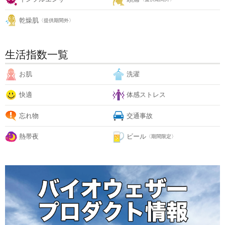
乾燥肌
〈提供期間外〉
生活指数一覧
お肌
洗濯
快適
体感ストレス
忘れ物
交通事故
熱帯夜
ビール
〈期間限定〉