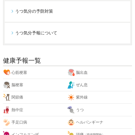
うつ気分の予防対策
うつ気分予報について
健康予報一覧
心筋梗塞
脳出血
脳梗塞
ぜん息
関節痛
紫外線
熱中症
うつ
手足口病
ヘルパンギーナ
インフルエンザ
頭痛
〈提供期間外〉