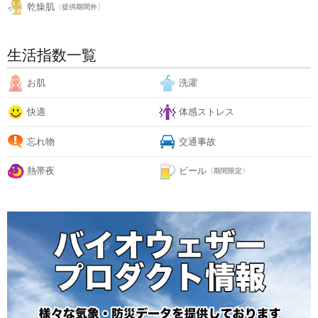
乾燥肌
〈提供期間外〉
生活指数一覧
お肌
洗濯
快適
体感ストレス
忘れ物
交通事故
熱帯夜
ビール
〈期間限定〉