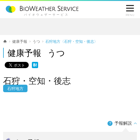

バイオウェザーサービス
Menu
健康予報
うつ
石狩地方〈石狩・空知・後志〉
健康予報 うつ
石狩・空知・後志
石狩地方
予報解説
？