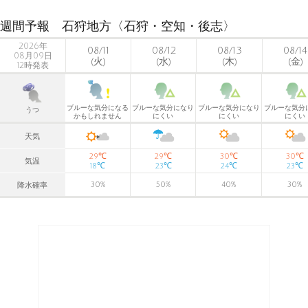
週間予報 石狩地方〈石狩・空知・後志〉
2026年
08/11
08/12
08/13
08/14
08月09日
(火)
(水)
(木)
(金)
12時発表
ブルーな気分になる
ブルーな気分になり
ブルーな気分になり
ブルーな気分
うつ
かもしれません
にくい
にくい
にくい
天気
℃
℃
℃
℃
29
29
30
30
気温
℃
℃
℃
℃
18
23
24
23
30
%
50
%
40
%
30
%
降水確率