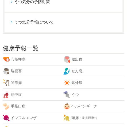
うつ気分の予防対策
うつ気分予報について
健康予報一覧
心筋梗塞
脳出血
脳梗塞
ぜん息
関節痛
紫外線
熱中症
うつ
手足口病
ヘルパンギーナ
インフルエンザ
頭痛
〈提供期間外〉