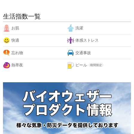
生活指数一覧
お肌
洗濯
快適
体感ストレス
忘れ物
交通事故
熱帯夜
ビール
〈期間限定〉