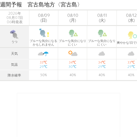
週間予報 宮古島地方〈宮古島〉
2026年
08/09
08/10
08/11
08/12
08月07日
(日)
(月)
(火)
(水)
06時発表
ブルーな気分になる
ブルーな気分になり
ブルーな気分になり
うつ
爽やかな1日で
かもしれません
にくい
にくい
天気
℃
℃
℃
℃
33
34
34
33
気温
℃
℃
℃
℃
29
30
29
29
50
%
40
%
40
%
40
%
降水確率