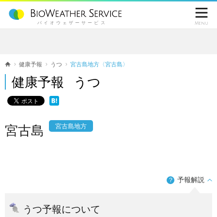

バイオウェザーサービス
Menu
健康予報
うつ
宮古島地方〈宮古島〉
健康予報 うつ
宮古島地方
宮古島
予報解説
？
うつ予報について