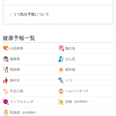
うつ気分予報について
健康予報一覧
心筋梗塞
脳出血
脳梗塞
ぜん息
関節痛
紫外線
熱中症
うつ
手足口病
ヘルパンギーナ
インフルエンザ
頭痛
〈提供期間外〉
乾燥肌
〈提供期間外〉