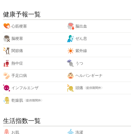
健康予報一覧
心筋梗塞
脳出血
脳梗塞
ぜん息
関節痛
紫外線
熱中症
うつ
手足口病
ヘルパンギーナ
インフルエンザ
頭痛
〈提供期間外〉
乾燥肌
〈提供期間外〉
生活指数一覧
お肌
洗濯