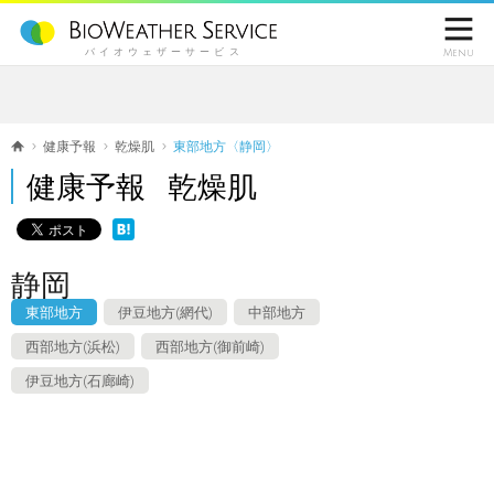

バイオウェザーサービス
Menu
健康予報
乾燥肌
東部地方〈静岡〉
健康予報 乾燥肌
静岡
東部地方
伊豆地方(網代)
中部地方
西部地方(浜松)
西部地方(御前崎)
伊豆地方(石廊崎)