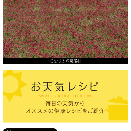
05/23
@葛尾村