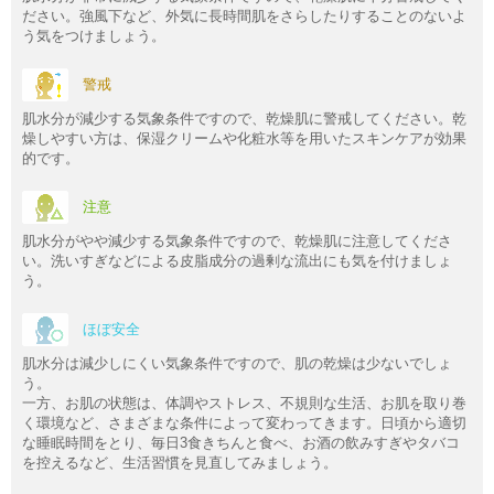
ださい。強風下など、外気に長時間肌をさらしたりすることのないよ
う気をつけましょう。
警戒
肌水分が減少する気象条件ですので、乾燥肌に警戒してください。乾
燥しやすい方は、保湿クリームや化粧水等を用いたスキンケアが効果
的です。
注意
肌水分がやや減少する気象条件ですので、乾燥肌に注意してくださ
い。洗いすぎなどによる皮脂成分の過剰な流出にも気を付けましょ
う。
ほぼ安全
肌水分は減少しにくい気象条件ですので、肌の乾燥は少ないでしょ
う。
一方、お肌の状態は、体調やストレス、不規則な生活、お肌を取り巻
く環境など、さまざまな条件によって変わってきます。日頃から適切
な睡眠時間をとり、毎日3食きちんと食べ、お酒の飲みすぎやタバコ
を控えるなど、生活習慣を見直してみましょう。