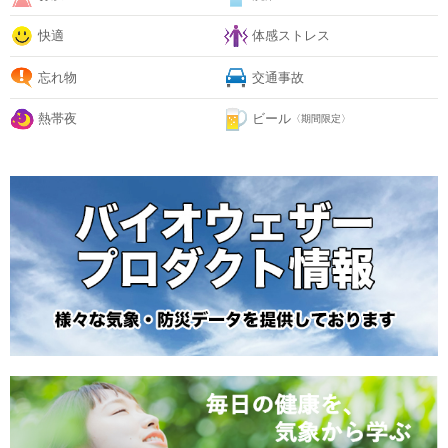
快適
体感ストレス
忘れ物
交通事故
熱帯夜
ビール
〈期間限定〉