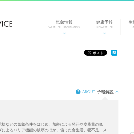
気象情報
健康予報
生
Weather Information
BioWeather
A


？
About
予報解説
乾燥などの気象条件をはじめ、加齢による発汗や皮脂量の低
ぎによるバリア機能の破壊のほか、偏った食生活、寝不足、ス