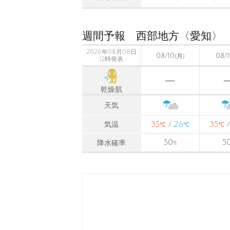
週間予報 西部地方〈愛知〉
2026年08月08日
08/10
08/1
(月)
12時発表
乾燥肌
天気
35
26
35
気温
/
℃
℃
℃
50
5
降水確率
%