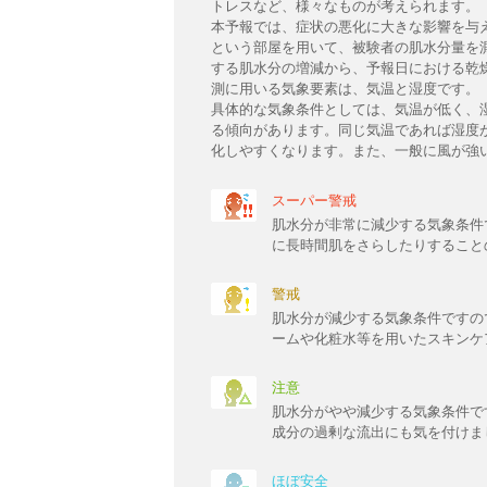
トレスなど、様々なものが考えられます。
本予報では、症状の悪化に大きな影響を与
という部屋を用いて、被験者の肌水分量を
する肌水分の増減から、予報日における乾
測に用いる気象要素は、気温と湿度です。
具体的な気象条件としては、気温が低く、
る傾向があります。同じ気温であれば湿度
化しやすくなります。また、一般に風が強
スーパー警戒
肌水分が非常に減少する気象条件
に長時間肌をさらしたりすること
警戒
肌水分が減少する気象条件ですの
ームや化粧水等を用いたスキンケ
注意
肌水分がやや減少する気象条件で
成分の過剰な流出にも気を付けま
ほぼ安全