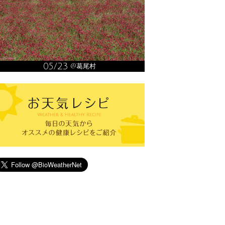
05/23
@葛尾村