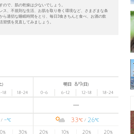
すので、肌の乾燥は少ないでしょう。
レス、不規則な生活、お肌を取り巻く環境など、さまざまな条
から適切な睡眠時間をとり、毎日3食きちんと食べ、お酒の飲
活習慣を見直してみましょう。
8/9
土)
明日
(日)
2-18
18-24
0-6
6-12
12-18
18-24
-
33
26
℃
℃
℃
0
30
20
10
20
20
%
%
%
%
%
%