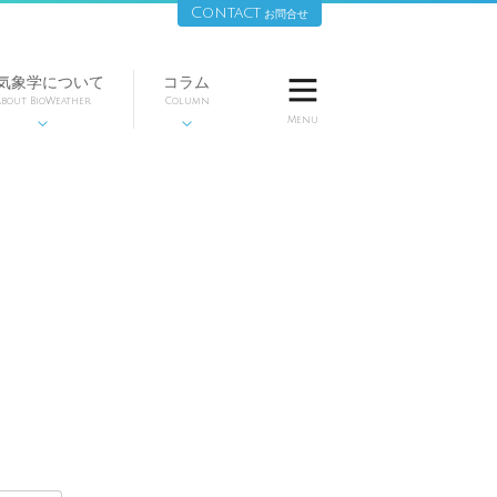
Contact
お問合せ
気象学について
コラム

bout BioWeather
Column
Menu

