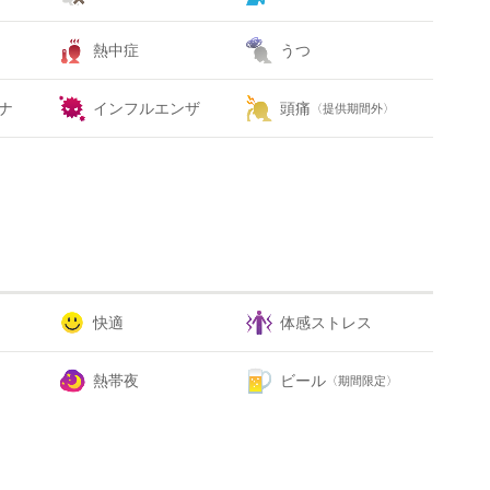
熱中症
うつ
ナ
インフルエンザ
頭痛
〈提供期間外〉
快適
体感ストレス
熱帯夜
ビール
〈期間限定〉