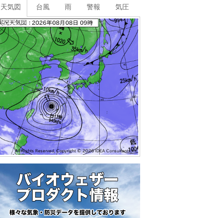
天気図
台風
雨
警報
気圧