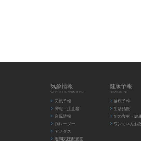
気象情報
健康予報
Weather Information
BioWeather
天気予報
健康予報


警報・注意報
生活指数


台風情報
旬の食材・健


雨レーダー
ワンちゃんお


アメダス

週間気圧配置図
