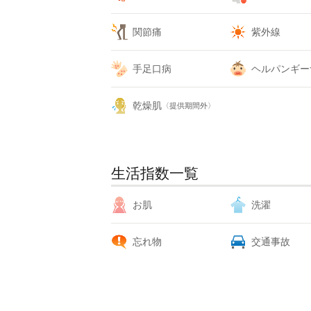
関節痛
紫外線
手足口病
ヘルパンギー
乾燥肌
〈提供期間外〉
生活指数一覧
お肌
洗濯
忘れ物
交通事故