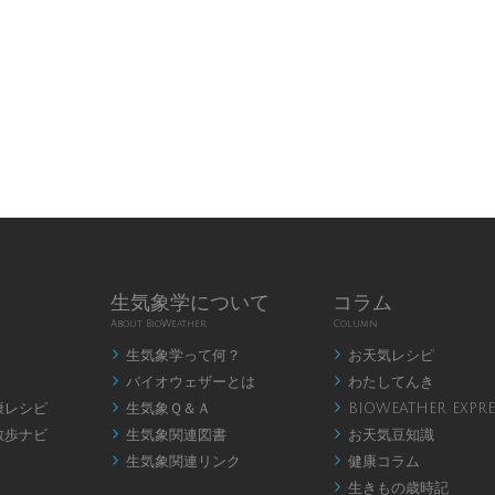
生気象学について
コラム
About BioWeather
Column
生気象学って何？
お天気レシピ


バイオウェザーとは
わたしてんき


康レシピ
生気象Ｑ＆Ａ
BIOWEATHER EXPRE


散歩ナビ
生気象関連図書
お天気豆知識


生気象関連リンク
健康コラム


生きもの歳時記
