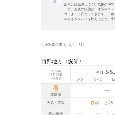
肌水分は減少しにくい気象条件で
一方、お肌の状態は、体調やスト
件によって変わってきます。日頃
みすぎやタバコを控えるなど、生
※予報提供期間 10月～3月
西部地方〈愛知〉
2026年
8/8
今日
(
08月08日
12時発表
0-6
6-12
1
乾燥肌
34
天気・気温
℃
3
降水確率