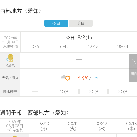
西部地方〈愛知〉
今日
明日
8/8
今日
(土)
2026年
08月08日
0-6
6-12
12-18
18-24
06時発表
乾燥肌
明日
33
-
℃
天気・気温
℃
10
%
20
%
20
%
降水確率
週間予報 西部地方〈愛知〉
2026年
08/10
08/11
08/12
08/13
08月08日
(月)
(火)
(水)
(木)
06時発表