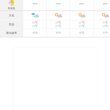
乾燥肌
天気
℃
℃
℃
℃
34
35
30
31
気温
℃
℃
℃
℃
26
26
25
24
40
%
40
%
40
%
30
%
降水確率