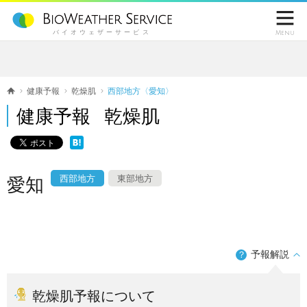

バイオウェザーサービス
Menu
健康予報
乾燥肌
西部地方〈愛知〉
健康予報 乾燥肌
西部地方
東部地方
愛知
予報解説
？
乾燥肌予報について