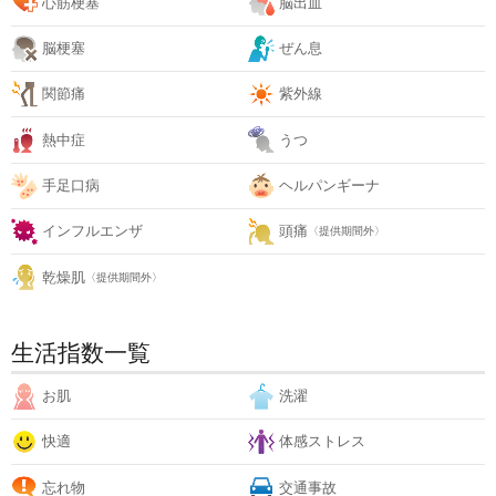
心筋梗塞
脳出血
脳梗塞
ぜん息
関節痛
紫外線
熱中症
うつ
手足口病
ヘルパンギーナ
インフルエンザ
頭痛
〈提供期間外〉
乾燥肌
〈提供期間外〉
生活指数一覧
お肌
洗濯
快適
体感ストレス
忘れ物
交通事故