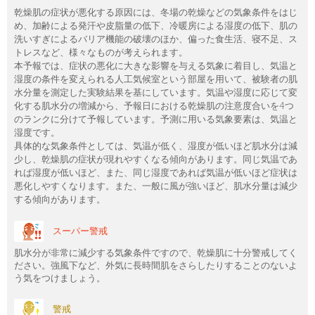
乾燥肌の症状が悪化する原因には、冬場の乾燥などの気象条件をはじ
め、加齢による発汗や皮脂量の低下、冷暖房による湿度の低下、肌の
洗いすぎによるバリア機能の破壊のほか、偏った食生活、寝不足、ス
トレスなど、様々なものが考えられます。
本予報では、症状の悪化に大きな影響を与える気象に着目し、気温と
湿度の条件を変えられる人工気候室という部屋を用いて、被験者の肌
水分量を測定した実験結果を基にしています。気温や湿度に応じて変
化する肌水分の増減から、予報日における乾燥肌の注意度合いを4つ
のランクに分けて予報しています。予測に用いる気象要素は、気温と
湿度です。
具体的な気象条件としては、気温が低く、湿度が低いほど肌水分は減
少し、乾燥肌の症状が現れやすくなる傾向があります。同じ気温であ
れば湿度が低いほど、また、同じ湿度であれば気温が低いほど症状は
悪化しやすくなります。また、一般に風が強いほど、肌水分量は減少
する傾向があります。
スーパー警戒
肌水分が非常に減少する気象条件ですので、乾燥肌に十分警戒してく
ださい。強風下など、外気に長時間肌をさらしたりすることのないよ
う気をつけましょう。
警戒