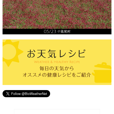
05/23
@葛尾村