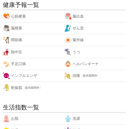
健康予報一覧
心筋梗塞
脳出血
脳梗塞
ぜん息
関節痛
紫外線
熱中症
うつ
手足口病
ヘルパンギーナ
インフルエンザ
頭痛
〈提供期間外〉
乾燥肌
〈提供期間外〉
生活指数一覧
お肌
洗濯