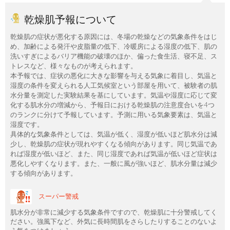
乾燥肌予報について
乾燥肌の症状が悪化する原因には、冬場の乾燥などの気象条件をはじ
め、加齢による発汗や皮脂量の低下、冷暖房による湿度の低下、肌の
洗いすぎによるバリア機能の破壊のほか、偏った食生活、寝不足、ス
トレスなど、様々なものが考えられます。
本予報では、症状の悪化に大きな影響を与える気象に着目し、気温と
湿度の条件を変えられる人工気候室という部屋を用いて、被験者の肌
水分量を測定した実験結果を基にしています。気温や湿度に応じて変
化する肌水分の増減から、予報日における乾燥肌の注意度合いを4つ
のランクに分けて予報しています。予測に用いる気象要素は、気温と
湿度です。
具体的な気象条件としては、気温が低く、湿度が低いほど肌水分は減
少し、乾燥肌の症状が現れやすくなる傾向があります。同じ気温であ
れば湿度が低いほど、また、同じ湿度であれば気温が低いほど症状は
悪化しやすくなります。また、一般に風が強いほど、肌水分量は減少
する傾向があります。
スーパー警戒
肌水分が非常に減少する気象条件ですので、乾燥肌に十分警戒してく
ださい。強風下など、外気に長時間肌をさらしたりすることのないよ