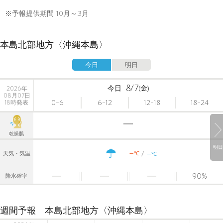
※予報提供期間 10月～3月
本島北部地方〈沖縄本島〉
今日
明日
8/7
今日
(金)
2026年
08月07日
0-6
6-12
12-18
18-24
18時発表
乾燥肌
明日
-
-
℃
天気・気温
℃
90
%
降水確率
週間予報 本島北部地方〈沖縄本島〉