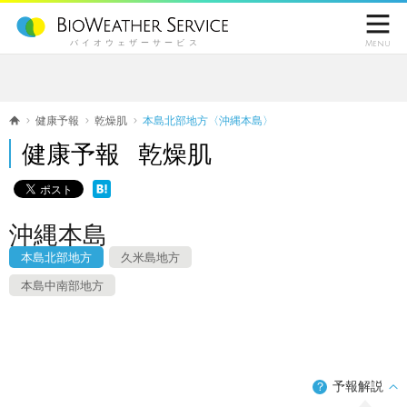

バイオウェザーサービス
Menu
健康予報
乾燥肌
本島北部地方〈沖縄本島〉
健康予報 乾燥肌
沖縄本島
本島北部地方
久米島地方
本島中南部地方
予報解説
？