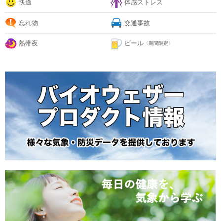
快適
体感ストレス
忘れ物
交通事故
熱帯夜
ビール
〈期間限定〉