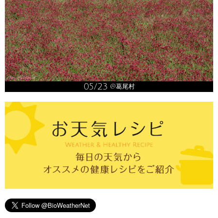
05/23
@葛尾村