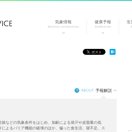
気象情報
健康予報
生
Weather Information
BioWeather
A


？
About
予報解説
乾燥などの気象条件をはじめ、加齢による発汗や皮脂量の低
ぎによるバリア機能の破壊のほか、偏った食生活、寝不足、ス