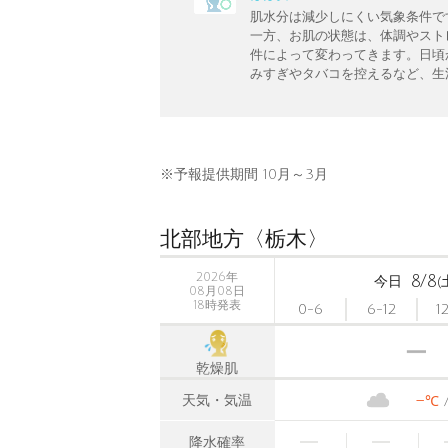
肌水分は減少しにくい気象条件で
一方、お肌の状態は、体調やスト
件によって変わってきます。日頃
みすぎやタバコを控えるなど、生
※予報提供期間 10月～3月
北部地方〈栃木〉
2026年
8/8
今日
(
08月08日
18時発表
0-6
6-12
1
乾燥肌
-
天気・気温
℃
降水確率