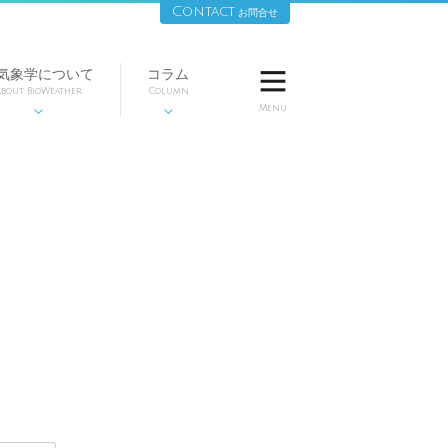
Contact
お問合せ
気象学について
コラム

bout BioWeather
Column
Menu

