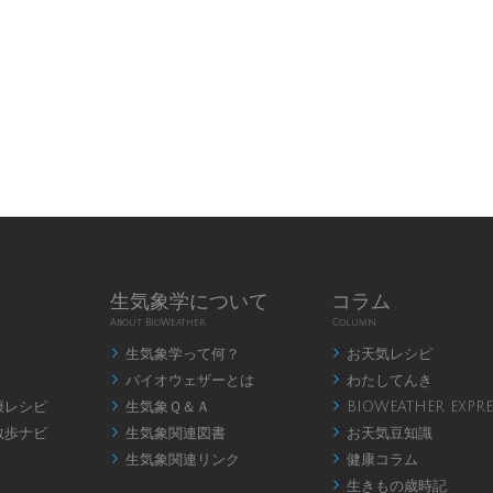
生気象学について
コラム
About BioWeather
Column
生気象学って何？
お天気レシピ


バイオウェザーとは
わたしてんき


康レシピ
生気象Ｑ＆Ａ
BIOWEATHER EXPRE


散歩ナビ
生気象関連図書
お天気豆知識


生気象関連リンク
健康コラム


生きもの歳時記
