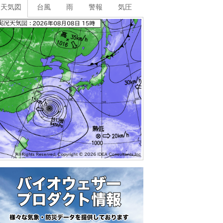
天気図
台風
雨
警報
気圧