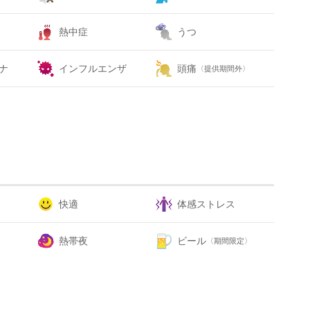
熱中症
うつ
ナ
インフルエンザ
頭痛
〈提供期間外〉
快適
体感ストレス
熱帯夜
ビール
〈期間限定〉