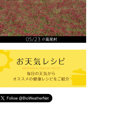
05/23
@葛尾村