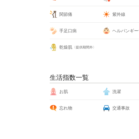
関節痛
紫外線
手足口病
ヘルパンギー
乾燥肌
〈提供期間外〉
生活指数一覧
お肌
洗濯
忘れ物
交通事故