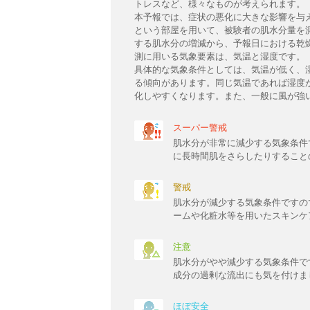
トレスなど、様々なものが考えられます。
本予報では、症状の悪化に大きな影響を与
という部屋を用いて、被験者の肌水分量を
する肌水分の増減から、予報日における乾
測に用いる気象要素は、気温と湿度です。
具体的な気象条件としては、気温が低く、
る傾向があります。同じ気温であれば湿度
化しやすくなります。また、一般に風が強
スーパー警戒
肌水分が非常に減少する気象条件
に長時間肌をさらしたりすること
警戒
肌水分が減少する気象条件ですの
ームや化粧水等を用いたスキンケ
注意
肌水分がやや減少する気象条件で
成分の過剰な流出にも気を付けま
ほぼ安全