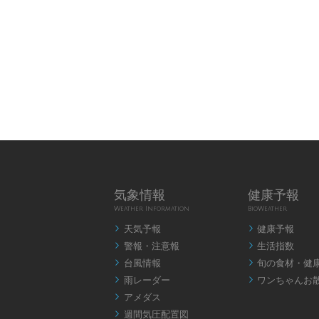
気象情報
健康予報
Weather Information
BioWeather
天気予報
健康予報


警報・注意報
生活指数


台風情報
旬の食材・健


雨レーダー
ワンちゃんお


アメダス

週間気圧配置図
