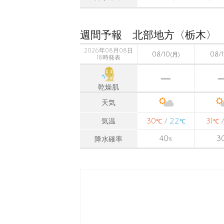
週間予報 北部地方〈栃木〉
2026年08月08日
08/10
08/1
(月)
18時発表
乾燥肌
天気
30
22
31
気温
/
℃
℃
℃
40
3
降水確率
%