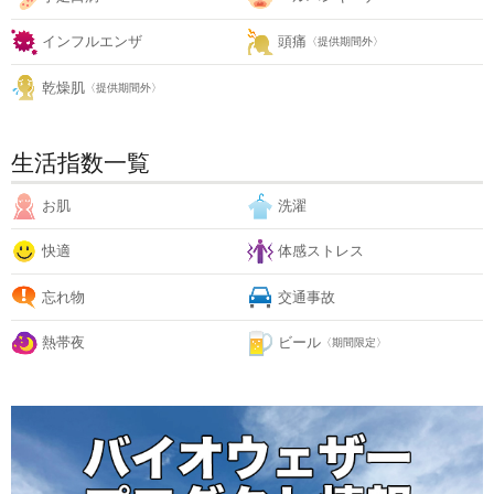
インフルエンザ
頭痛
〈提供期間外〉
乾燥肌
〈提供期間外〉
生活指数一覧
お肌
洗濯
快適
体感ストレス
忘れ物
交通事故
熱帯夜
ビール
〈期間限定〉