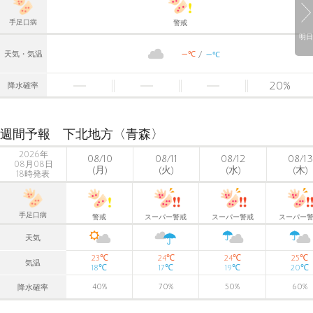
手足口病
警戒
明日
-
-
℃
天気・気温
℃
20
%
降水確率
週間予報 下北地方〈青森〉
2026年
08/10
08/11
08/12
08/13
08月08日
(月)
(火)
(水)
(木)
18時発表
手足口病
警戒
スーパー警戒
スーパー警戒
スーパー
天気
℃
℃
℃
℃
23
24
24
25
気温
℃
℃
℃
℃
18
17
19
20
40
%
70
%
50
%
60
%
降水確率