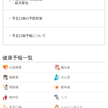
- 経月変化 -
手足口病の予防対策
手足口病予報について
健康予報一覧
心筋梗塞
脳出血
脳梗塞
ぜん息
関節痛
紫外線
熱中症
うつ
手足口病
ヘルパンギーナ