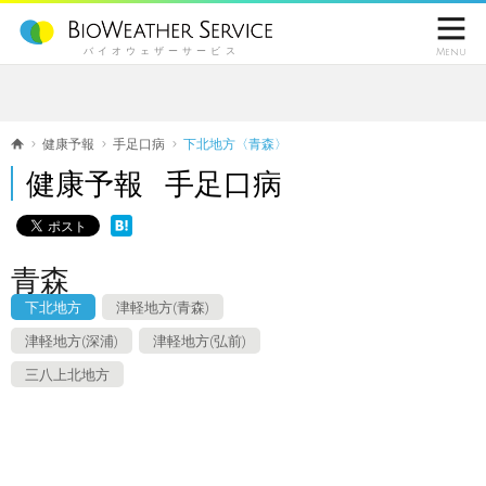

バイオウェザーサービス
Menu
健康予報
手足口病
下北地方〈青森〉
健康予報 手足口病
青森
下北地方
津軽地方(青森)
津軽地方(深浦)
津軽地方(弘前)
三八上北地方