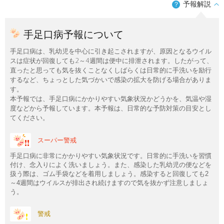
予報解説
？
手足口病予報について
手足口病は、乳幼児を中心に引き起こされますが、原因となるウイル
スは症状が回復しても2～4週間は便中に排泄されます。したがって、
直ったと思っても気を抜くことなくしばらくは日常的に手洗いを励行
するなど、ちょっとした気づかいで感染の拡大を防げる場合がありま
す。
本予報では、手足口病にかかりやすい気象状況かどうかを、気温や湿
度などから予報しています。本予報は、日常的な予防対策の目安とし
てください。
スーパー警戒
手足口病に非常にかかりやすい気象状況です。日常的に手洗いを習慣
付け、念入りによく洗いましょう。また、感染した乳幼児の便などを
扱う際は、ゴム手袋などを着用しましょう。感染すると回復しても2
～4週間はウイルスが排出され続けますので気を抜かず注意しましょ
う。
警戒