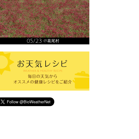
05/23
@葛尾村