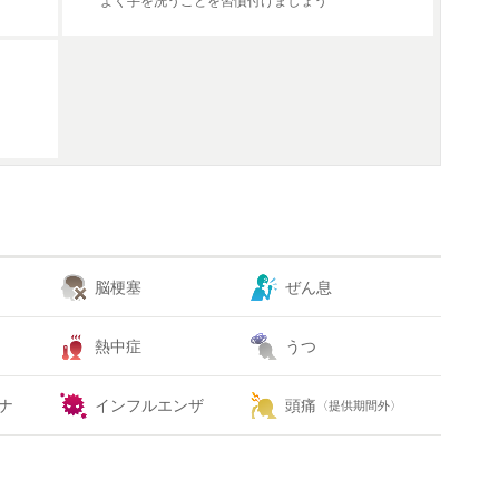
よく手を洗うことを習慣付けましょう
脳梗塞
ぜん息
熱中症
うつ
ナ
インフルエンザ
頭痛
〈提供期間外〉