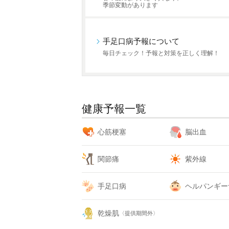
季節変動があります
手足口病予報について
毎日チェック！予報と対策を正しく理解！
健康予報一覧
心筋梗塞
脳出血
関節痛
紫外線
手足口病
ヘルパンギー
乾燥肌
〈提供期間外〉