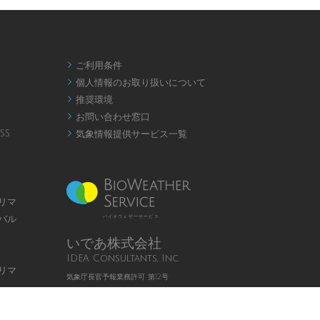
ご利用条件

個人情報のお取り扱いについて

推奨環境

お問い合わせ窓口

SS
気象情報提供サービス一覧

リマ
バル
バイオウェザーサービス
いであ株式会社
IDEA Consultants, Inc.
リマ
気象庁長官予報業務許可 第12号
Page
Top