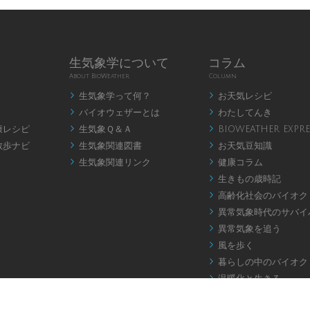
生気象学について
コラム
About BioWeather
Column
生気象学って何？
お天気レシピ


バイオウェザーとは
わたしてんき


康レシピ
生気象Ｑ＆Ａ
BIOWEATHER EXPRE


散歩ナビ
生気象関連図書
お天気豆知識


生気象関連リンク
健康コラム


生きもの歳時記

高齢化社会のバイオク

異常気象時代のサバイ

異常気象を追う

風を歩く

暮らしの中のバイオク

温暖化と生きる

お天気アロマ
