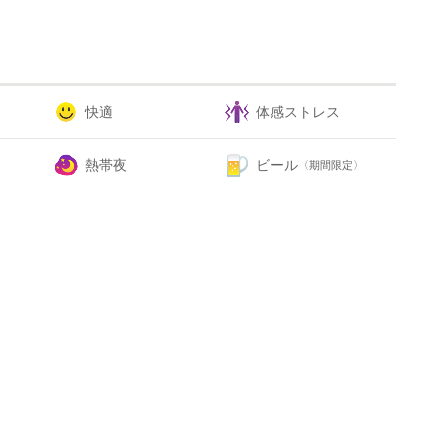
快適
体感ストレス
熱帯夜
ビール
〈期間限定〉