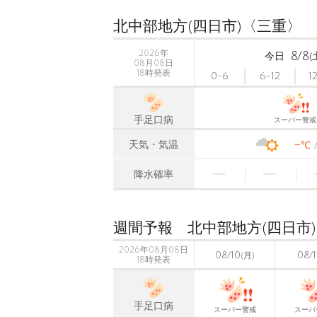
北中部地方(四日市)〈三重〉
2026年
8/8
今日
(
08月08日
18時発表
0-6
6-12
1
手足口病
スーパー警戒
-
天気・気温
℃
降水確率
週間予報 北中部地方(四日市
2026年08月08日
08/10
08/1
(月)
18時発表
手足口病
スーパー警戒
スーパ