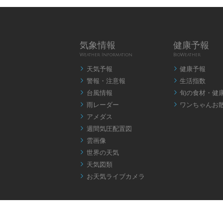
気象情報
健康予報
Weather Information
BioWeather
天気予報
健康予報


警報・注意報
生活指数


台風情報
旬の食材・健


雨レーダー
ワンちゃんお


アメダス

週間気圧配置図

雲画像

世界の天気

天気図類

お天気ライブカメラ
