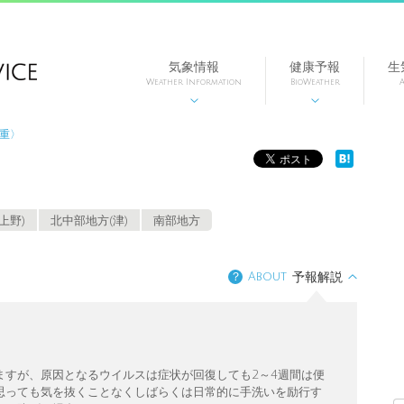
気象情報
健康予報
生
Weather Information
BioWeather
A


三重〉
上野)
北中部地方(津)
南部地方
？
About
予報解説
ますが、原因となるウイルスは症状が回復しても2～4週間は便
思っても気を抜くことなくしばらくは日常的に手洗いを励行す