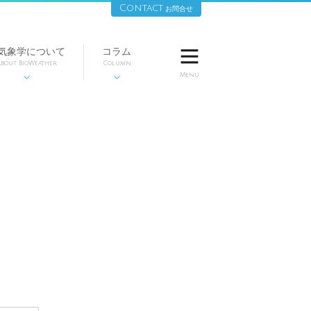
Contact
お問合せ
気象学について
コラム

bout BioWeather
Column
Menu

