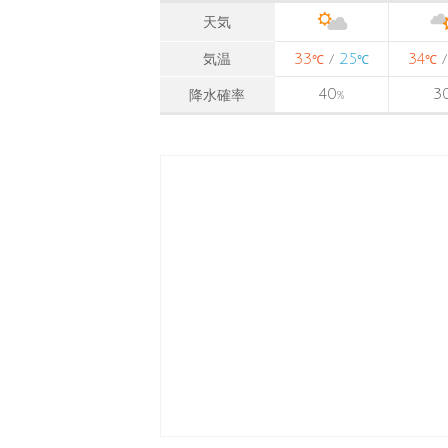
天気
33
25
34
気温
/
℃
℃
℃
40
3
降水確率
%