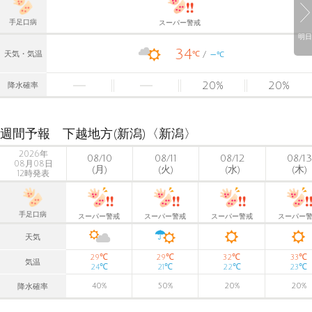
手足口病
スーパー警戒
明日
34
-
℃
天気・気温
℃
20
%
20
%
降水確率
週間予報 下越地方(新潟)〈新潟〉
2026年
08/10
08/11
08/12
08/13
08月08日
(月)
(火)
(水)
(木)
12時発表
手足口病
スーパー警戒
スーパー警戒
スーパー警戒
スーパー
天気
℃
℃
℃
℃
29
29
32
33
気温
℃
℃
℃
℃
24
21
22
23
40
%
50
%
20
%
20
%
降水確率