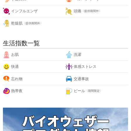
インフルエンザ
頭痛
〈提供期間外〉
乾燥肌
〈提供期間外〉
生活指数一覧
お肌
洗濯
快適
体感ストレス
忘れ物
交通事故
熱帯夜
ビール
〈期間限定〉