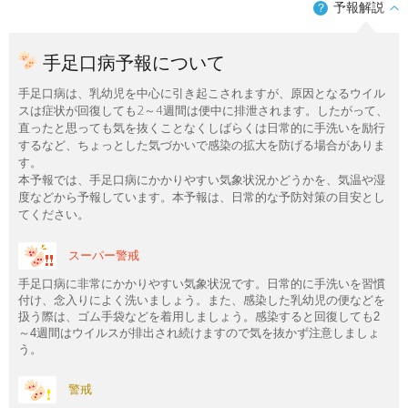
予報解説
？
手足口病予報について
手足口病は、乳幼児を中心に引き起こされますが、原因となるウイル
スは症状が回復しても2～4週間は便中に排泄されます。したがって、
直ったと思っても気を抜くことなくしばらくは日常的に手洗いを励行
するなど、ちょっとした気づかいで感染の拡大を防げる場合がありま
す。
本予報では、手足口病にかかりやすい気象状況かどうかを、気温や湿
度などから予報しています。本予報は、日常的な予防対策の目安とし
てください。
スーパー警戒
手足口病に非常にかかりやすい気象状況です。日常的に手洗いを習慣
付け、念入りによく洗いましょう。また、感染した乳幼児の便などを
扱う際は、ゴム手袋などを着用しましょう。感染すると回復しても2
～4週間はウイルスが排出され続けますので気を抜かず注意しましょ
う。
警戒