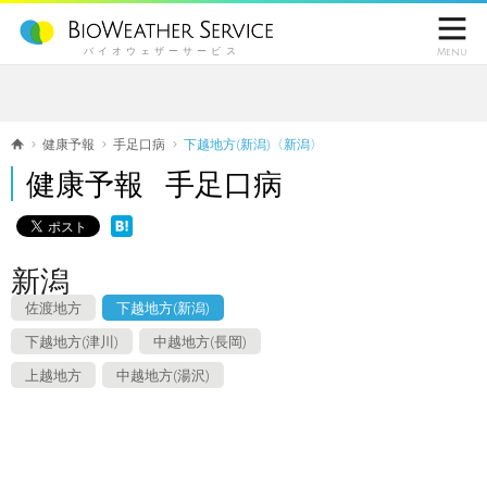

バイオウェザーサービス
Menu
健康予報
手足口病
下越地方(新潟)〈新潟〉
健康予報 手足口病
新潟
佐渡地方
下越地方(新潟)
下越地方(津川)
中越地方(長岡)
上越地方
中越地方(湯沢)