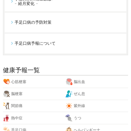
- 経月変化 -
手足口病の予防対策
手足口病予報について
健康予報一覧
心筋梗塞
脳出血
脳梗塞
ぜん息
関節痛
紫外線
熱中症
うつ
手足口病
ヘルパンギーナ