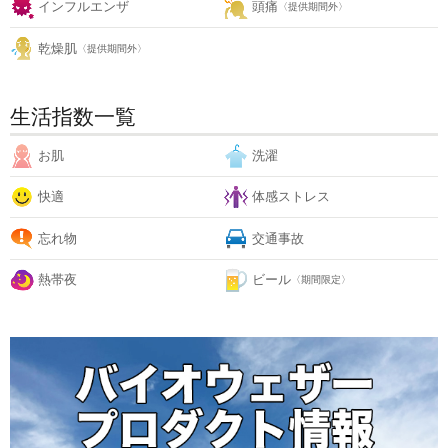
インフルエンザ
頭痛
〈提供期間外〉
乾燥肌
〈提供期間外〉
生活指数一覧
お肌
洗濯
快適
体感ストレス
忘れ物
交通事故
熱帯夜
ビール
〈期間限定〉