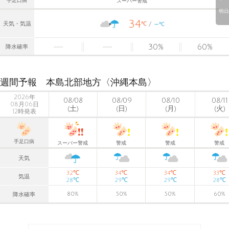
手足口病
スーパー警戒
明日
34
-
℃
天気・気温
℃
30
%
60
%
降水確率
週間予報 本島北部地方〈沖縄本島〉
2026年
08/08
08/09
08/10
08/11
08月06日
(土)
(日)
(月)
(火)
12時発表
手足口病
スーパー警戒
警戒
警戒
警戒
天気
℃
℃
℃
℃
32
34
34
33
気温
℃
℃
℃
℃
28
29
29
28
80
%
50
%
50
%
60
%
降水確率