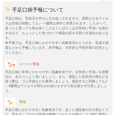
手足口病予報について
手足口病は、乳幼児を中心に引き起こされますが、原因となるウイル
スは症状が回復しても2～4週間は便中に排泄されます。したがって、
直ったと思っても気を抜くことなくしばらくは日常的に手洗いを励行
するなど、ちょっとした気づかいで感染の拡大を防げる場合がありま
す。
本予報では、手足口病にかかりやすい気象状況かどうかを、気温や湿
度などから予報しています。本予報は、日常的な予防対策の目安とし
てください。
スーパー警戒
手足口病に非常にかかりやすい気象状況です。日常的に手洗いを習慣
付け、念入りによく洗いましょう。また、感染した乳幼児の便などを
扱う際は、ゴム手袋などを着用しましょう。感染すると回復しても2
～4週間はウイルスが排出され続けますので気を抜かず注意しましょ
う。
警戒
手足口病にかかりやすい気象状況です。近くに感染者の方が居なくて
も、手を介してほかの食器や食物にウイルスが移ることで経口感染し