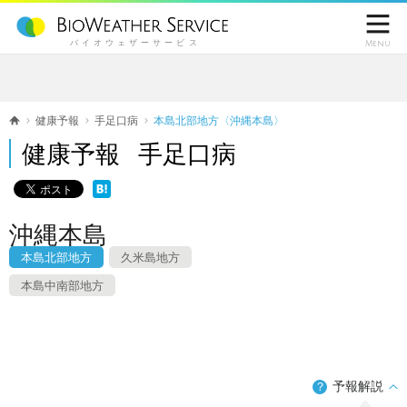

バイオウェザーサービス
Menu
健康予報
手足口病
本島北部地方〈沖縄本島〉
健康予報 手足口病
沖縄本島
本島北部地方
久米島地方
本島中南部地方
予報解説
？