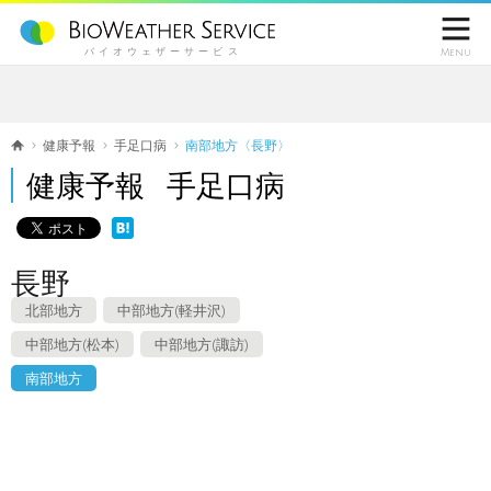

バイオウェザーサービス
Menu
健康予報
手足口病
南部地方〈長野〉
健康予報 手足口病
長野
北部地方
中部地方(軽井沢)
中部地方(松本)
中部地方(諏訪)
南部地方