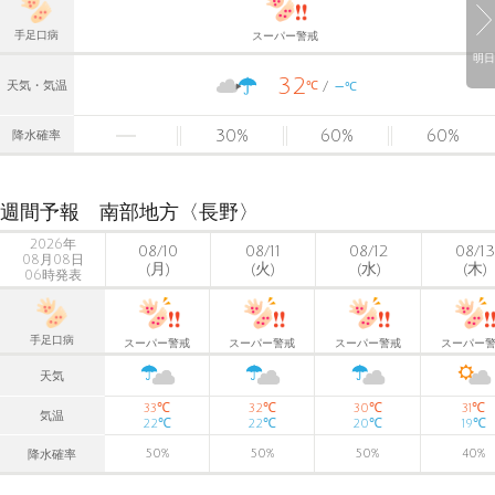
手足口病
スーパー警戒
明日
32
-
℃
天気・気温
℃
30
%
60
%
60
%
降水確率
週間予報 南部地方〈長野〉
2026年
08/10
08/11
08/12
08/13
08月08日
(月)
(火)
(水)
(木)
06時発表
手足口病
スーパー警戒
スーパー警戒
スーパー警戒
スーパー
天気
℃
℃
℃
℃
33
32
30
31
気温
℃
℃
℃
℃
22
22
20
19
50
%
50
%
50
%
40
%
降水確率