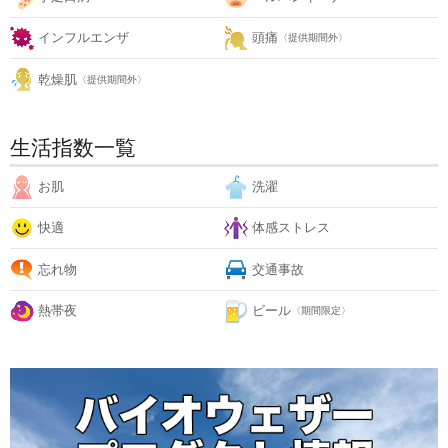
インフルエンザ
頭痛
〈提供期間外〉
乾燥肌
〈提供期間外〉
生活指数一覧
お肌
洗濯
快適
体感ストレス
忘れ物
交通事故
熱帯夜
ビール
〈期間限定〉