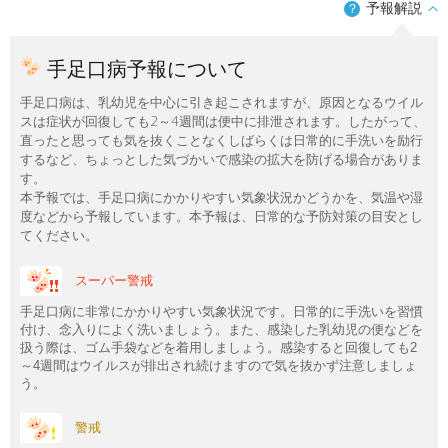
予報解説
？
手足口病予報について
手足口病は、乳幼児を中心に引き起こされますが、原因となるウイル
スは症状が回復しても2～4週間は便中に排泄されます。したがって、
直ったと思っても気を抜くことなくしばらくは日常的に手洗いを励行
するなど、ちょっとした気づかいで感染の拡大を防げる場合がありま
す。
本予報では、手足口病にかかりやすい気象状況かどうかを、気温や湿
度などから予報しています。本予報は、日常的な予防対策の目安とし
てください。
スーパー警戒
手足口病に非常にかかりやすい気象状況です。日常的に手洗いを習慣
付け、念入りによく洗いましょう。また、感染した乳幼児の便などを
扱う際は、ゴム手袋などを着用しましょう。感染すると回復しても2
～4週間はウイルスが排出され続けますので気を抜かず注意しましょ
う。
警戒