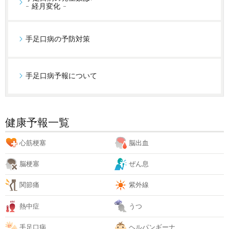
- 経月変化 -
手足口病の予防対策
手足口病予報について
健康予報一覧
心筋梗塞
脳出血
脳梗塞
ぜん息
関節痛
紫外線
熱中症
うつ
手足口病
ヘルパンギーナ