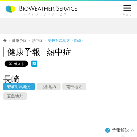

バイオウェザーサービス
Menu
健康予報
熱中症
壱岐対馬地方〈長崎〉
健康予報 熱中症
長崎
壱岐対馬地方
北部地方
南部地方
五島地方
予報解説
？