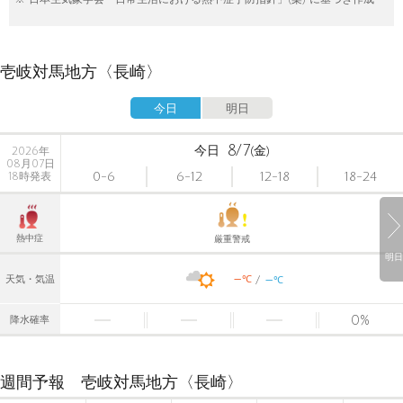
壱岐対馬地方〈長崎〉
今日
明日
8/7
今日
(金)
2026年
08月07日
0-6
6-12
12-18
18-24
18時発表
熱中症
厳重警戒
明日
-
-
℃
天気・気温
℃
0
%
降水確率
週間予報 壱岐対馬地方〈長崎〉