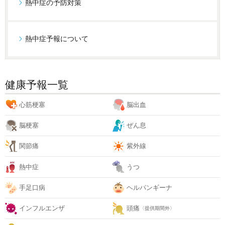
熱中症の予防対策
熱中症予報について
健康予報一覧
心筋梗塞
脳出血
脳梗塞
ぜん息
関節痛
紫外線
熱中症
うつ
手足口病
ヘルパンギーナ
インフルエンザ
頭痛
〈提供期間外〉