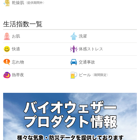
乾燥肌
〈提供期間外〉
生活指数一覧
お肌
洗濯
快適
体感ストレス
忘れ物
交通事故
熱帯夜
ビール
〈期間限定〉