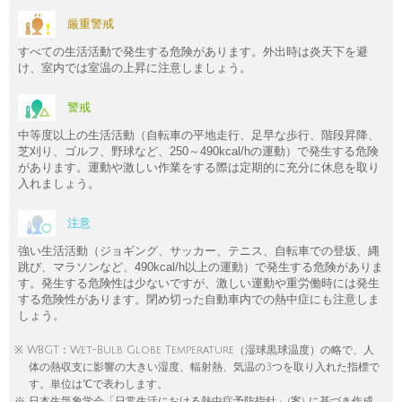
厳重警戒
すべての生活活動で発生する危険があります。外出時は炎天下を避
け、室内では室温の上昇に注意しましょう。
警戒
中等度以上の生活活動（自転車の平地走行、足早な歩行、階段昇降、
芝刈り、ゴルフ、野球など、250～490kcal/hの運動）で発生する危険
があります。運動や激しい作業をする際は定期的に充分に休息を取り
入れましょう。
注意
強い生活活動（ジョギング、サッカー、テニス、自転車での登坂、縄
跳び、マラソンなど、490kcal/h以上の運動）で発生する危険がありま
す。発生する危険性は少ないですが、激しい運動や重労働時には発生
する危険性があります。閉め切った自動車内での熱中症にも注意しま
しょう。
※ WBGT：Wet-Bulb Globe Temperature（湿球黒球温度）の略で、人
体の熱収支に影響の大きい湿度、輻射熱、気温の3つを取り入れた指標で
す。単位は℃で表わします。
※ 日本生気象学会「日常生活における熱中症予防指針」(案) に基づき作成