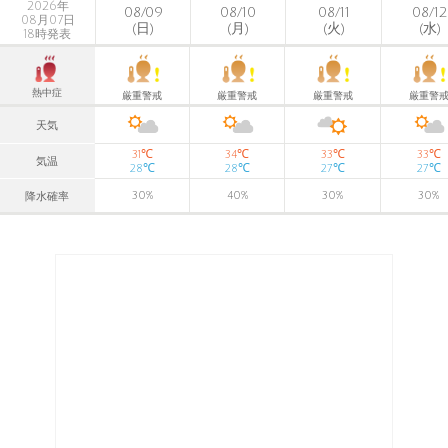
2026年
08/09
08/10
08/11
08/12
08月07日
(日)
(月)
(火)
(水)
18時発表
熱中症
厳重警戒
厳重警戒
厳重警戒
厳重警
天気
℃
℃
℃
℃
31
34
33
33
気温
℃
℃
℃
℃
28
28
27
27
30
%
40
%
30
%
30
%
降水確率