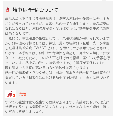
熱中症予報について
高温の環境下で生じる暑熱障害は、夏季の運動中や作業中に発生する
ことが知られていますが、日常生活の中でも発生します。高温環境に
なればなるほど、運動強度が高くなればなるほど熱中症発生の危険性
は高くなります。
一般的に、環境温度の指標としては、気温や湿度が用いられています
が、熱中症の指標としては、気流（風）や輻射熱（直射日光）を考慮
した湿球黒球温度「
WBGT
（注）」を用いるのが有用であるとされて
います。本予報では、熱中症の危険性を喚起し、発生の未然防止に役
立てていただくため、このWBGTと呼ばれる指標に基づいて予報を行
っています。熱中症の発生には気温だけでなく湿度が関係しており、
同じ気温でも湿度の高い日の方が危険性は高くなります。
熱中症の基準値・ランク分けは、日本生気象学会熱中症予防研究会が
提案している「日常生活における熱中症予防指針」（案）に基づいて
います。
危険
すべての生活活動で発生する危険があります。高齢者においては安静
状態でも発生する危険性が多くなります。外出はなるべく避け、涼し
い室内に移動しましょう。