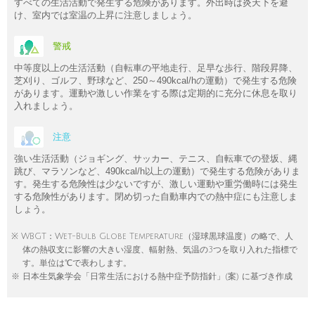
すべての生活活動で発生する危険があります。外出時は炎天下を避
け、室内では室温の上昇に注意しましょう。
警戒
中等度以上の生活活動（自転車の平地走行、足早な歩行、階段昇降、
芝刈り、ゴルフ、野球など、250～490kcal/hの運動）で発生する危険
があります。運動や激しい作業をする際は定期的に充分に休息を取り
入れましょう。
注意
強い生活活動（ジョギング、サッカー、テニス、自転車での登坂、縄
跳び、マラソンなど、490kcal/h以上の運動）で発生する危険がありま
す。発生する危険性は少ないですが、激しい運動や重労働時には発生
する危険性があります。閉め切った自動車内での熱中症にも注意しま
しょう。
※ WBGT：Wet-Bulb Globe Temperature（湿球黒球温度）の略で、人
体の熱収支に影響の大きい湿度、輻射熱、気温の3つを取り入れた指標で
す。単位は℃で表わします。
※ 日本生気象学会「日常生活における熱中症予防指針」(案) に基づき作成