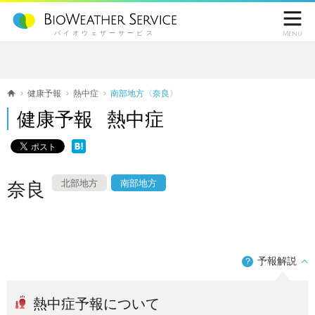

バイオウェザーサービス
Menu
健康予報
熱中症
南部地方〈奈良〉
健康予報 熱中症
北部地方
南部地方
奈良
予報解説
？
熱中症予報について