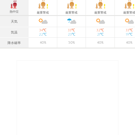
熱中症
厳重警戒
厳重警戒
厳重警戒
厳重警
天気
℃
℃
℃
℃
34
33
32
33
気温
℃
℃
℃
℃
22
23
21
19
40
%
50
%
40
%
40
%
降水確率