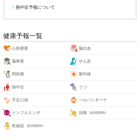
熱中症予報について
健康予報一覧
心筋梗塞
脳出血
脳梗塞
ぜん息
関節痛
紫外線
熱中症
うつ
手足口病
ヘルパンギーナ
インフルエンザ
頭痛
〈提供期間外〉
乾燥肌
〈提供期間外〉