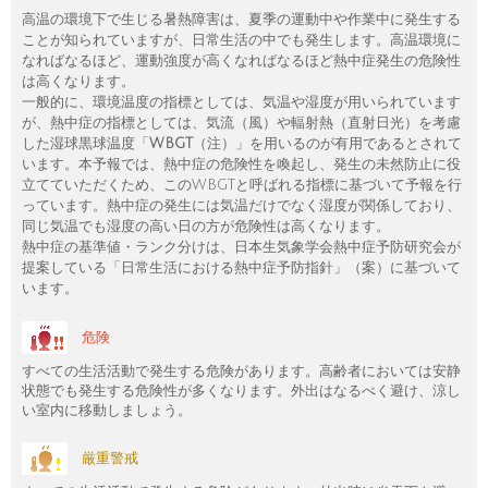
高温の環境下で生じる暑熱障害は、夏季の運動中や作業中に発生する
ことが知られていますが、日常生活の中でも発生します。高温環境に
なればなるほど、運動強度が高くなればなるほど熱中症発生の危険性
は高くなります。
一般的に、環境温度の指標としては、気温や湿度が用いられています
が、熱中症の指標としては、気流（風）や輻射熱（直射日光）を考慮
した湿球黒球温度「
WBGT
（注）」を用いるのが有用であるとされて
います。本予報では、熱中症の危険性を喚起し、発生の未然防止に役
立てていただくため、このWBGTと呼ばれる指標に基づいて予報を行
っています。熱中症の発生には気温だけでなく湿度が関係しており、
同じ気温でも湿度の高い日の方が危険性は高くなります。
熱中症の基準値・ランク分けは、日本生気象学会熱中症予防研究会が
提案している「日常生活における熱中症予防指針」（案）に基づいて
います。
危険
すべての生活活動で発生する危険があります。高齢者においては安静
状態でも発生する危険性が多くなります。外出はなるべく避け、涼し
い室内に移動しましょう。
厳重警戒