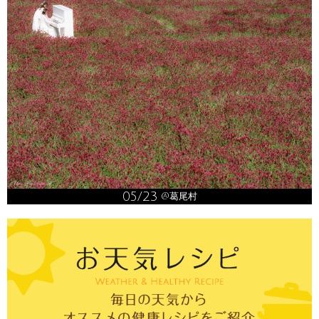
05/23
@葛尾村