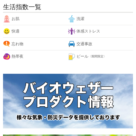
生活指数一覧
お肌
洗濯
快適
体感ストレス
忘れ物
交通事故
熱帯夜
ビール
〈期間限定〉