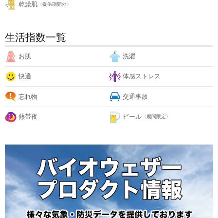
乾燥肌
〈提供期間外〉
生活指数一覧
お肌
洗濯
快適
体感ストレス
忘れ物
交通事故
熱帯夜
ビール
〈期間限定〉