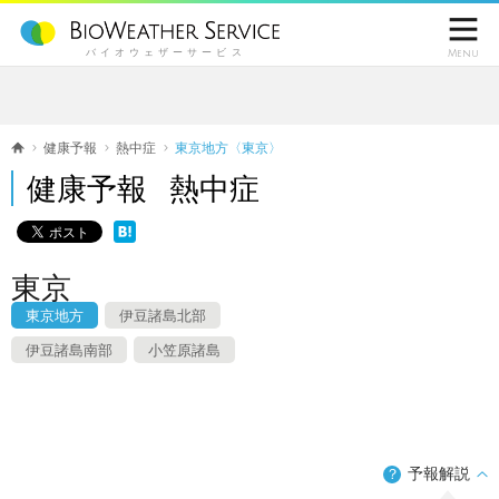

バイオウェザーサービス
Menu
健康予報
熱中症
東京地方〈東京〉
健康予報 熱中症
東京
東京地方
伊豆諸島北部
伊豆諸島南部
小笠原諸島
予報解説
？