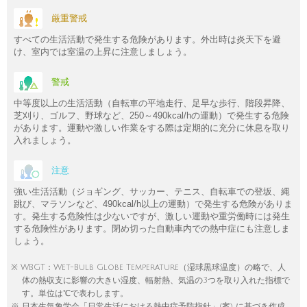
厳重警戒
すべての生活活動で発生する危険があります。外出時は炎天下を避
け、室内では室温の上昇に注意しましょう。
警戒
中等度以上の生活活動（自転車の平地走行、足早な歩行、階段昇降、
芝刈り、ゴルフ、野球など、250～490kcal/hの運動）で発生する危険
があります。運動や激しい作業をする際は定期的に充分に休息を取り
入れましょう。
注意
強い生活活動（ジョギング、サッカー、テニス、自転車での登坂、縄
跳び、マラソンなど、490kcal/h以上の運動）で発生する危険がありま
す。発生する危険性は少ないですが、激しい運動や重労働時には発生
する危険性があります。閉め切った自動車内での熱中症にも注意しま
しょう。
※ WBGT：Wet-Bulb Globe Temperature（湿球黒球温度）の略で、人
体の熱収支に影響の大きい湿度、輻射熱、気温の3つを取り入れた指標で
す。単位は℃で表わします。
※ 日本生気象学会「日常生活における熱中症予防指針」(案) に基づき作成