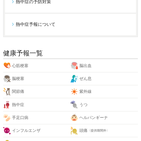
熱中症の予防対策
熱中症予報について
健康予報一覧
心筋梗塞
脳出血
脳梗塞
ぜん息
関節痛
紫外線
熱中症
うつ
手足口病
ヘルパンギーナ
インフルエンザ
頭痛
〈提供期間外〉