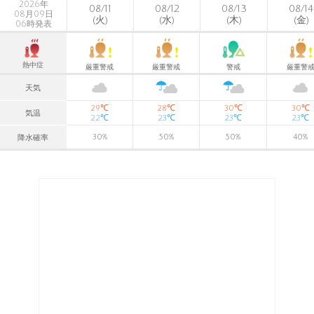
2026年
08/11
08/12
08/13
08/14
08月09日
(火)
(水)
(木)
(金)
06時発表
熱中症
厳重警戒
厳重警戒
警戒
厳重警
天気
℃
℃
℃
℃
29
28
30
30
気温
℃
℃
℃
℃
22
23
23
23
30
%
50
%
50
%
40
%
降水確率