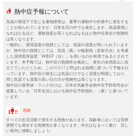
熱中症予報について
高温の環境下で生じる暑熱障害は、夏季の運動中や作業中に発生する
ことが知られていますが、日常生活の中でも発生します。高温環境に
なればなるほど、運動強度が高くなればなるほど熱中症発生の危険性
は高くなります。
一般的に、環境温度の指標としては、気温や湿度が用いられています
が、熱中症の指標としては、気流（風）や輻射熱（直射日光）を考慮
した湿球黒球温度「
WBGT
（注）」を用いるのが有用であるとされて
います。本予報では、熱中症の危険性を喚起し、発生の未然防止に役
立てていただくため、このWBGTと呼ばれる指標に基づいて予報を行
っています。熱中症の発生には気温だけでなく湿度が関係しており、
同じ気温でも湿度の高い日の方が危険性は高くなります。
熱中症の基準値・ランク分けは、日本生気象学会熱中症予防研究会が
提案している「日常生活における熱中症予防指針」（案）に基づいて
います。
危険
すべての生活活動で発生する危険があります。高齢者においては安静
状態でも発生する危険性が多くなります。外出はなるべく避け、涼し
い室内に移動しましょう。