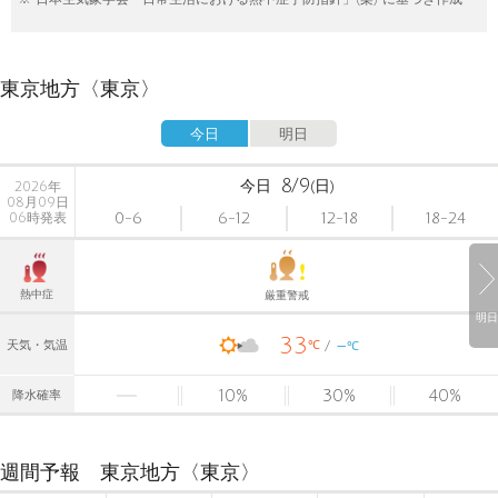
東京地方〈東京〉
今日
明日
8/9
今日
(日)
2026年
08月09日
0-6
6-12
12-18
18-24
06時発表
熱中症
厳重警戒
明日
33
-
℃
天気・気温
℃
10
%
30
%
40
%
降水確率
週間予報 東京地方〈東京〉