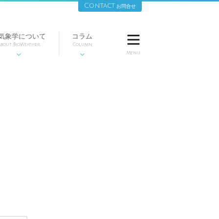
Contact
お問合せ
気象学について
コラム

bout BioWeather
Column
Menu

