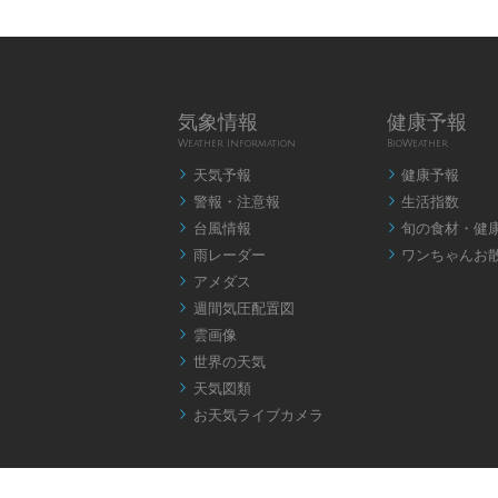
気象情報
健康予報
Weather Information
BioWeather
天気予報
健康予報


警報・注意報
生活指数


台風情報
旬の食材・健


雨レーダー
ワンちゃんお


アメダス

週間気圧配置図

雲画像

世界の天気

天気図類

お天気ライブカメラ
