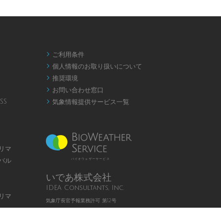
ご利用条件

個人情報のお取り扱いについて

推奨環境

お問い合わせ窓口

SS
気象情報提供サービス一覧

リマ
バル
バイオウェザーサービス
いであ株式会社
IDEA Consultants, Inc.
リマ
気象庁長官予報業務許可 第12号