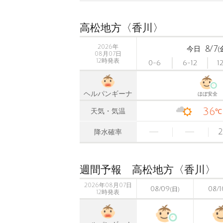
高松地方〈香川〉
2026年
8/7
今日
(
08月07日
12時発表
0-6
6-12
1
ヘルパンギーナ
ほぼ安全
36
天気・気温
℃
2
降水確率
週間予報 高松地方〈香川〉
2026年08月07日
08/09
08/1
(日)
12時発表