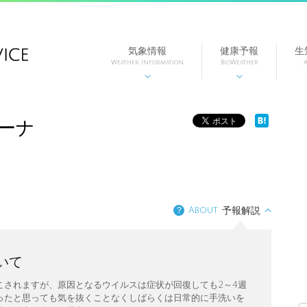
気象情報
健康予報
生
Weather Information
BioWeather
A


〉
ーナ
？
About
予報解説
いて
こされますが、原因となるウイルスは症状が回復しても2～4週
ったと思っても気を抜くことなくしばらくは日常的に手洗いを