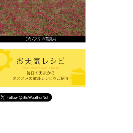
05/23
@葛尾村