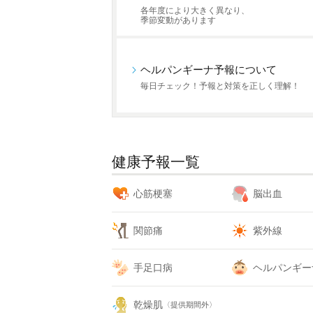
各年度により大きく異なり、
季節変動があります
ヘルパンギーナ予報について
毎日チェック！予報と対策を正しく理解！
健康予報一覧
心筋梗塞
脳出血
関節痛
紫外線
手足口病
ヘルパンギー
乾燥肌
〈提供期間外〉