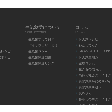
生気象学について
コラム
About BioWeather
Column
生気象学って何？
お天気レシピ


バイオウェザーとは
わたしてんき


康レシピ
生気象Ｑ＆Ａ
BIOWEATHER EXPRE


散歩ナビ
生気象関連図書
お天気豆知識


生気象関連リンク
健康コラム


生きもの歳時記

高齢化社会のバイオク

異常気象時代のサバイ

異常気象を追う

風を歩く

暮らしの中のバイオク

温暖化と生きる

お天気アロマ
