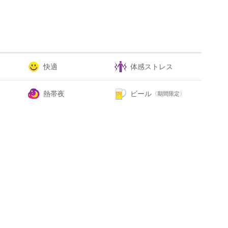
快適
体感ストレス
熱帯夜
ビール
〈期間限定〉