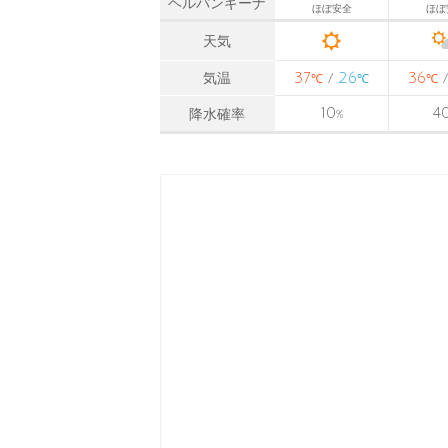
ヘルパンギーナ
ほぼ安全
ほぼ
天気
37
26
36
気温
/
℃
℃
℃
10
4
降水確率
%