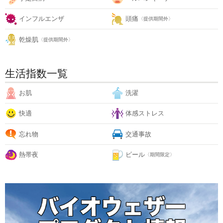
インフルエンザ
頭痛
〈提供期間外〉
乾燥肌
〈提供期間外〉
生活指数一覧
お肌
洗濯
快適
体感ストレス
忘れ物
交通事故
熱帯夜
ビール
〈期間限定〉