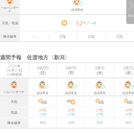
ヘルパンギー
ほぼ安全
ナ
明日
32
-
℃
天気・気温
℃
0
%
0
%
0
%
降水確率
週間予報 佐渡地方〈新潟〉
2026年
08/09
08/10
08/11
08/12
08月07日
(日)
(月)
(火)
(水)
06時発表
ヘルパンギーナ
ほぼ安全
ほぼ安全
ほぼ安全
ほぼ安
天気
℃
℃
℃
℃
28
28
27
28
気温
℃
℃
℃
℃
23
22
23
23
40
%
20
%
40
%
40
%
降水確率