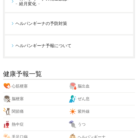
- 経月変化 -
ヘルパンギーナの予防対策
ヘルパンギーナ予報について
健康予報一覧
心筋梗塞
脳出血
脳梗塞
ぜん息
関節痛
紫外線
熱中症
うつ
手足口病
ヘルパンギーナ