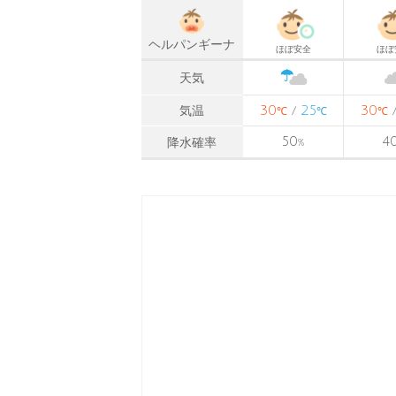
ヘルパンギーナ
ほぼ安全
ほぼ
天気
30
25
30
気温
/
℃
℃
℃
50
4
降水確率
%