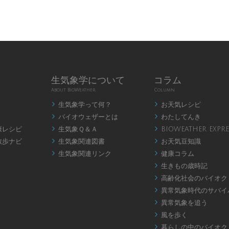
生気象学について
コラム
About BioWeather
Column
生気象学って何？
お天気レシピ


バイオウェザーとは
わたしてんき


康レシピ
生気象Ｑ＆Ａ
BIOWEATHER EXPRE


散歩ナビ
生気象関連図書
お天気豆知識


生気象関連リンク
健康コラム


生きもの歳時記

高齢化社会のバイオク

異常気象時代のサバイ

異常気象を追う

風を歩く

暮らしの中のバイオク
