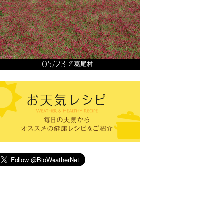
05/23
@葛尾村