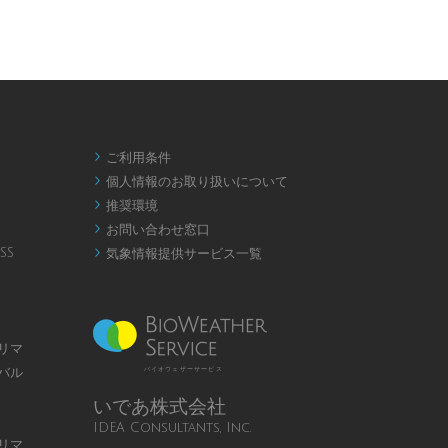
ご利用条件

個人情報のお取り扱いについて

推奨環境

お問い合わせ窓口

SS
気象情報提供サービス一覧

リマ
バル
バイオウェザーサービス
いであ株式会社
IDEA Consultants, Inc.
リマ