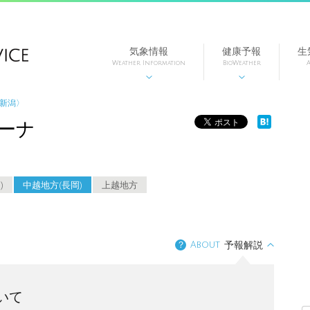
気象情報
健康予報
生
Weather Information
BioWeather
A


〈新潟〉
ーナ
)
中越地方(長岡)
上越地方
？
About
予報解説
いて