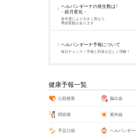
ヘルパンギーナの発生数は?
- 経月変化 -
各年度により大きく異なり、
季節変動があります
ヘルパンギーナ予報について
毎日チェック！予報と対策を正しく理解！
健康予報一覧
心筋梗塞
脳出血
関節痛
紫外線
手足口病
ヘルパンギー