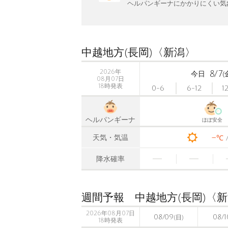
ヘルパンギーナにかかりにくい気
中越地方(長岡)〈新潟〉
2026年
8/7
今日
(
08月07日
18時発表
0-6
6-12
1
ヘルパンギーナ
ほぼ安全
-
天気・気温
℃
降水確率
週間予報 中越地方(長岡)〈
2026年08月07日
08/09
08/1
(日)
18時発表