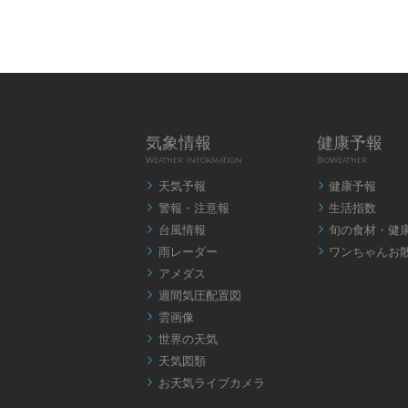
気象情報
健康予報
Weather Information
BioWeather
天気予報
健康予報


警報・注意報
生活指数


台風情報
旬の食材・健


雨レーダー
ワンちゃんお


アメダス

週間気圧配置図

雲画像

世界の天気

天気図類

お天気ライブカメラ
