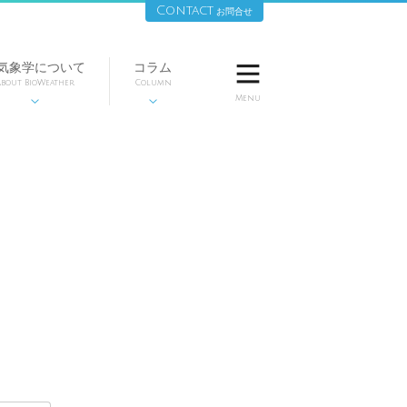
Contact
お問合せ
気象学について
コラム

bout BioWeather
Column
Menu

