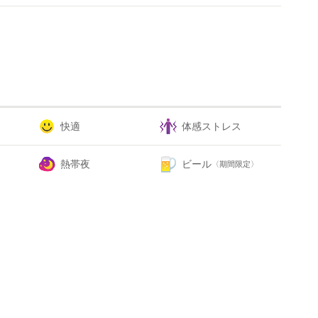
快適
体感ストレス
熱帯夜
ビール
〈期間限定〉