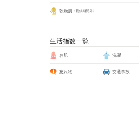
乾燥肌
〈提供期間外〉
生活指数一覧
お肌
洗濯
忘れ物
交通事故