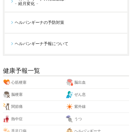
- 経月変化 -
ヘルパンギーナの予防対策
ヘルパンギーナ予報について
健康予報一覧
心筋梗塞
脳出血
脳梗塞
ぜん息
関節痛
紫外線
熱中症
うつ
手足口病
ヘルパンギーナ