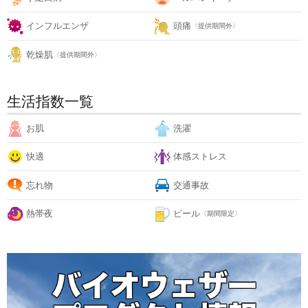
インフルエンザ
頭痛
〈提供期間外〉
乾燥肌
〈提供期間外〉
生活指数一覧
お肌
洗濯
快適
体感ストレス
忘れ物
交通事故
熱帯夜
ビール
〈期間限定〉