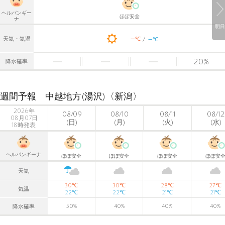
ヘルパンギー
ほぼ安全
ナ
明日
-
-
℃
天気・気温
℃
20
%
降水確率
週間予報 中越地方(湯沢)〈新潟〉
2026年
08/09
08/10
08/11
08/12
08月07日
(日)
(月)
(火)
(水)
18時発表
ヘルパンギーナ
ほぼ安全
ほぼ安全
ほぼ安全
ほぼ安
天気
℃
℃
℃
℃
30
30
28
27
気温
℃
℃
℃
℃
22
22
21
21
50
%
40
%
40
%
40
%
降水確率