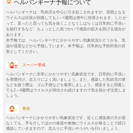
ヘルパンギーナ予報について
ヘルパンギーナは、乳幼児を中心に引き起こされますが、原因となる
ウイルスは症状が回復しても2～4週間は便中に排泄されます。したが
って、直ったと思っても気を抜くことなくしばらくは日常的に手洗い
を励行するなど、ちょっとした気づかいで感染の拡大を防げる場合が
あります。
本予報では、ヘルパンギーナにかかりやすい気象状況かどうかを、気
温や湿度などから予報しています。本予報は、日常的な予防対策の目
安としてください。
スーパー警戒
ヘルパンギーナに非常にかかりやすい気象状況です。日常的に手洗い
を習慣付け、念入りによく洗いましょう。また、感染した乳幼児の便
などを扱う際は、ゴム手袋などを着用しましょう。感染すると回復し
ても2～4週間はウイルスが排出され続けますので気を抜かず注意しま
しょう。
警戒
ヘルパンギーナにかかりやすい気象状況です。近くに感染者の方が居
なくても、手を介してほかの食器や食物にウイルスが移ることで経口
感染していきますので、念入りに手洗いやうがいを行いましょう。