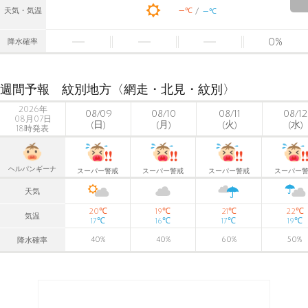
-
-
℃
天気・気温
℃
0
%
降水確率
週間予報 紋別地方〈網走・北見・紋別〉
2026年
08/09
08/10
08/11
08/12
08月07日
(日)
(月)
(火)
(水)
18時発表
ヘルパンギーナ
スーパー警戒
スーパー警戒
スーパー警戒
スーパー
天気
℃
℃
℃
℃
20
19
21
22
気温
℃
℃
℃
℃
17
16
17
19
40
%
40
%
60
%
50
%
降水確率