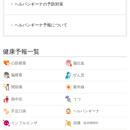
ヘルパンギーナの予防対策
ヘルパンギーナ予報について
健康予報一覧
心筋梗塞
脳出血
脳梗塞
ぜん息
関節痛
紫外線
熱中症
うつ
手足口病
ヘルパンギーナ
インフルエンザ
頭痛
〈提供期間外〉