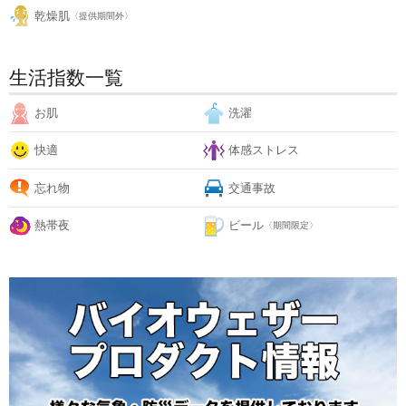
乾燥肌
〈提供期間外〉
生活指数一覧
お肌
洗濯
快適
体感ストレス
忘れ物
交通事故
熱帯夜
ビール
〈期間限定〉