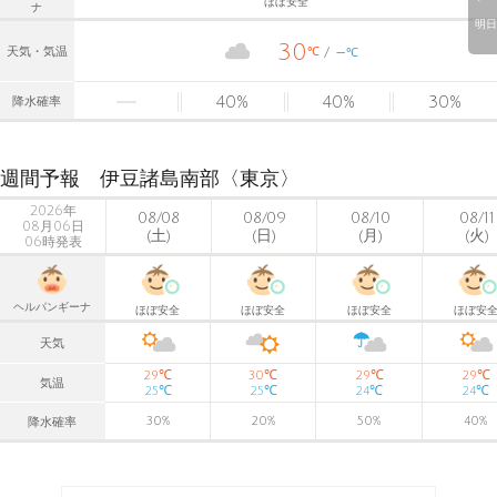
ほぼ安全
ナ
明日
30
-
℃
天気・気温
℃
40
%
40
%
30
%
降水確率
週間予報 伊豆諸島南部〈東京〉
2026年
08/08
08/09
08/10
08/11
08月06日
(土)
(日)
(月)
(火)
06時発表
ヘルパンギーナ
ほぼ安全
ほぼ安全
ほぼ安全
ほぼ安
天気
℃
℃
℃
℃
29
30
29
29
気温
℃
℃
℃
℃
25
25
24
24
30
%
20
%
50
%
40
%
降水確率