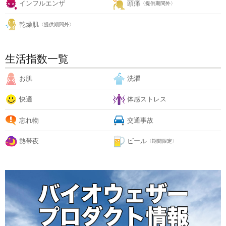
インフルエンザ
頭痛
〈提供期間外〉
乾燥肌
〈提供期間外〉
生活指数一覧
お肌
洗濯
快適
体感ストレス
忘れ物
交通事故
熱帯夜
ビール
〈期間限定〉