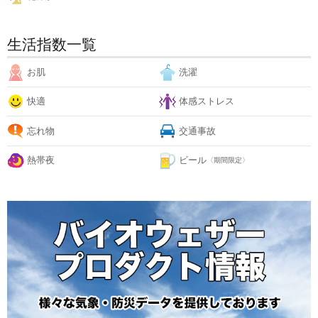
生活指数一覧
お肌
洗濯
快適
体感ストレス
忘れ物
交通事故
熱帯夜
ビール
〈期間限定〉