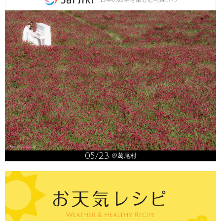
05/23
@葛尾村