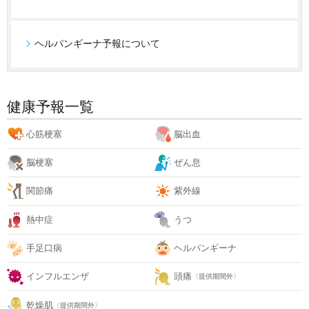
ヘルパンギーナ予報について
健康予報一覧
心筋梗塞
脳出血
脳梗塞
ぜん息
関節痛
紫外線
熱中症
うつ
手足口病
ヘルパンギーナ
インフルエンザ
頭痛
〈提供期間外〉
乾燥肌
〈提供期間外〉