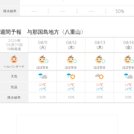
50
%
降水確率
週間予報 与那国島地方〈八重山〉
2026年
08/11
08/12
08/13
08/14
08月09日
(火)
(水)
(木)
(金)
18時発表
ヘルパンギーナ
ほぼ安全
ほぼ安全
ほぼ安全
ほぼ安
天気
℃
℃
℃
℃
33
33
33
33
気温
℃
℃
℃
℃
28
28
28
28
50
%
50
%
30
%
50
%
降水確率