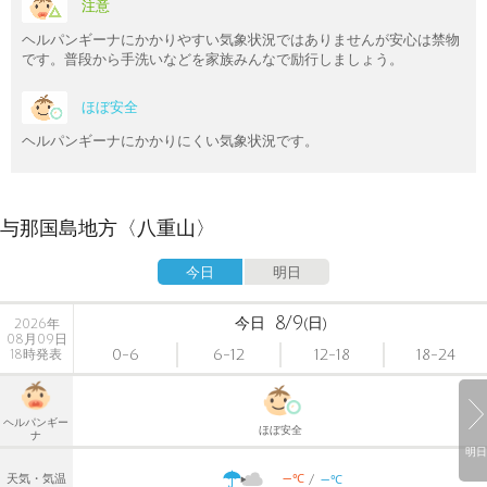
注意
ヘルパンギーナにかかりやすい気象状況ではありませんが安心は禁物
です。普段から手洗いなどを家族みんなで励行しましょう。
ほぼ安全
ヘルパンギーナにかかりにくい気象状況です。
与那国島地方〈八重山〉
今日
明日
8/9
今日
(日)
2026年
08月09日
0-6
6-12
12-18
18-24
18時発表
ヘルパンギー
ほぼ安全
ナ
明日
-
-
℃
天気・気温
℃