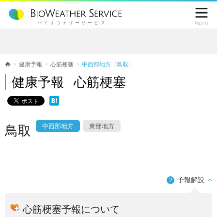

バイオウェザーサービス
Menu
健康予報
心筋梗塞
中西部地方〈鳥取〉
健康予報 心筋梗塞
中西部地方
東部地方
鳥取
予報解説
？
心筋梗塞予報について