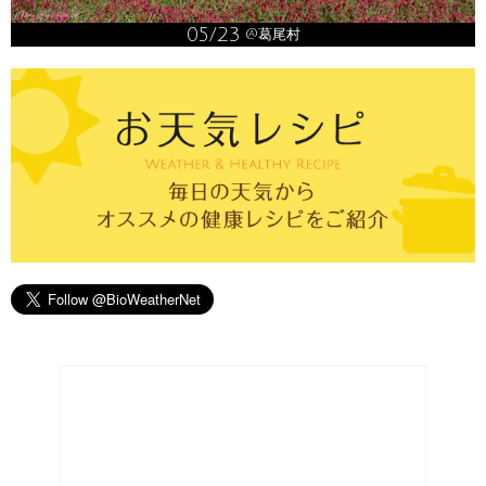
05/23
@葛尾村