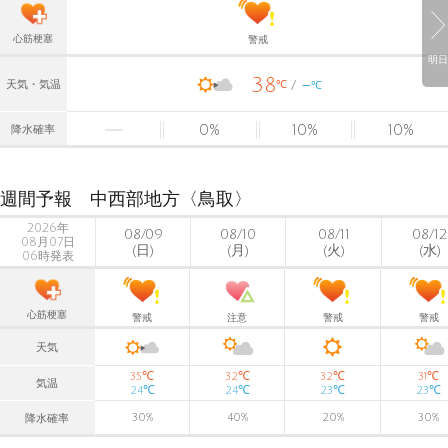
心筋梗塞
警戒
明日
38
-
℃
天気・気温
℃
0
%
10
%
10
%
降水確率
週間予報 中西部地方〈鳥取〉
2026年
08/09
08/10
08/11
08/12
08月07日
(日)
(月)
(火)
(水)
06時発表
心筋梗塞
警戒
注意
警戒
警戒
天気
℃
℃
℃
℃
35
32
32
31
気温
℃
℃
℃
℃
24
24
23
23
30
%
40
%
20
%
30
%
降水確率