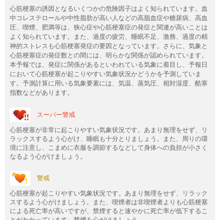
心筋梗塞の誘因となるいくつかの危険因子はよく知られています。血
中コレステロールや中性脂肪が高い人などの高脂血症や糖尿病、高血
圧、喫煙、肥満等は、狭心症や心筋梗塞症の発症と関連が高いことは
よく知られています。また、過度の疲労、睡眠不足、激務、過度の精
神的ストレスも心筋梗塞発症の要因となっています。さらに、気象と
心筋梗塞症の発症数との間には、明らかな関係が認められています。
本予報では、発症に関係があるといわれている気象に着目し、予報日
において心筋梗塞が起こりやすい気象状況かどうかを予測していま
す。予測計算に用いる気象要素には、気温、蒸気圧、相対湿度、酷寒
指数などがあります。
スーパー警戒
心筋梗塞が非常に起こりやすい気象状況です。あまり無理をせず、リ
ラックスするよう心がけ、睡眠も十分とりましょう。また、周りの環
境に注意し、こまめに衣服を調節するなどして身体への負担が小さく
なるよう心がけましょう。
警戒
心筋梗塞が起こりやすい気象状況です。あまり無理をせず、リラック
スするよう心がけましょう。また、喫煙者は非喫煙者よりも心筋梗塞
による死亡率が高いですが、禁煙すると速やかに死亡率が低下するこ
とがわかっています。禁煙を心がけましょう。