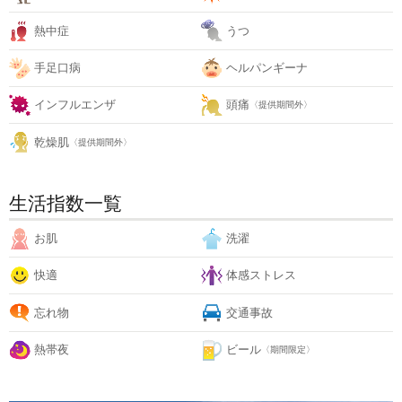
熱中症
うつ
手足口病
ヘルパンギーナ
インフルエンザ
頭痛
〈提供期間外〉
乾燥肌
〈提供期間外〉
生活指数一覧
お肌
洗濯
快適
体感ストレス
忘れ物
交通事故
熱帯夜
ビール
〈期間限定〉