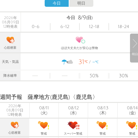
今日
明日
8/9
今日
(日)
2026年
08月09日
0-6
6-12
12-18
18-24
12時発表
心筋梗塞
ほぼ大丈夫だが安心は禁物
明日
31
-
℃
天気・気温
℃
50
%
30
%
降水確率
週間予報 薩摩地方(鹿児島)〈鹿児島〉
2026年
08/11
08/12
08/13
08/14
08月09日
(火)
(水)
(木)
(金)
12時発表
心筋梗塞
警戒
スーパー警戒
警戒
警戒