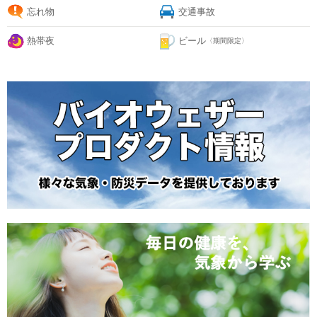
忘れ物
交通事故
熱帯夜
ビール
〈期間限定〉