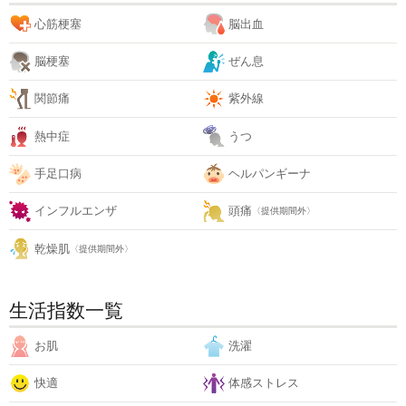
心筋梗塞
脳出血
脳梗塞
ぜん息
関節痛
紫外線
熱中症
うつ
手足口病
ヘルパンギーナ
インフルエンザ
頭痛
〈提供期間外〉
乾燥肌
〈提供期間外〉
生活指数一覧
お肌
洗濯
快適
体感ストレス