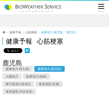

バイオウェザーサービス
Menu
健康予報
心筋梗塞
薩摩地方(鹿児島)〈鹿児島〉
健康予報 心筋梗塞
鹿児島
薩摩地方(阿久根)
薩摩地方(鹿児島)
大隅地方
薩摩地方(枕崎)
種子島屋久島地方
奄美諸島(名瀬)
奄美諸島(沖永良部)