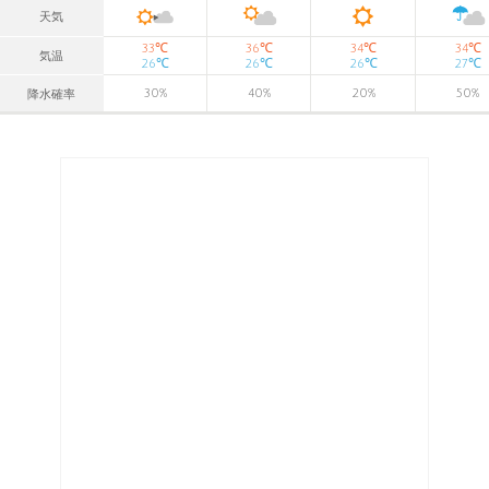
天気
℃
℃
℃
℃
33
36
34
34
気温
℃
℃
℃
℃
26
26
26
27
30
%
40
%
20
%
50
%
降水確率