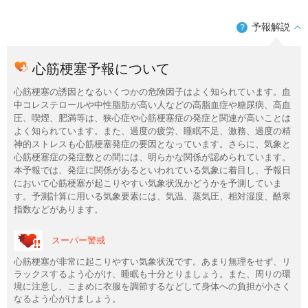
予報解説
？
心筋梗塞予報について
心筋梗塞の誘因となるいくつかの危険因子はよく知られています。血
中コレステロールや中性脂肪が高い人などの高脂血症や糖尿病、高血
圧、喫煙、肥満等は、狭心症や心筋梗塞症の発症と関連が高いことは
よく知られています。また、過度の疲労、睡眠不足、激務、過度の精
神的ストレスも心筋梗塞発症の要因となっています。さらに、気象と
心筋梗塞症の発症数との間には、明らかな関係が認められています。
本予報では、発症に関係があるといわれている気象に着目し、予報日
において心筋梗塞が起こりやすい気象状況かどうかを予測していま
す。予測計算に用いる気象要素には、気温、蒸気圧、相対湿度、酷寒
指数などがあります。
スーパー警戒
心筋梗塞が非常に起こりやすい気象状況です。あまり無理をせず、リ
ラックスするよう心がけ、睡眠も十分とりましょう。また、周りの環
境に注意し、こまめに衣服を調節するなどして身体への負担が小さく
なるよう心がけましょう。