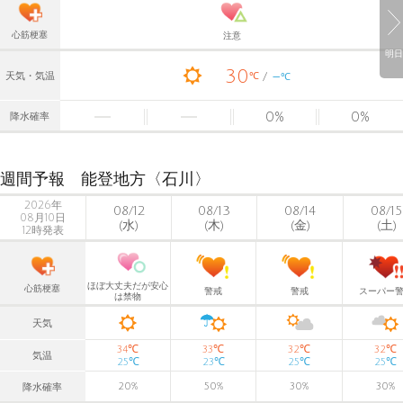
心筋梗塞
注意
明日
30
-
℃
天気・気温
℃
0
%
0
%
降水確率
週間予報 能登地方〈石川〉
2026年
08/12
08/13
08/14
08/15
08月10日
(水)
(木)
(金)
(土)
12時発表
ほぼ大丈夫だが安心
心筋梗塞
警戒
警戒
スーパー
は禁物
天気
℃
℃
℃
℃
34
33
32
32
気温
℃
℃
℃
℃
25
23
25
25
20
%
50
%
30
%
30
%
降水確率