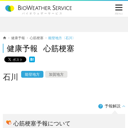

バイオウェザーサービス
Menu
健康予報
心筋梗塞
能登地方〈石川〉
健康予報 心筋梗塞
能登地方
加賀地方
石川
予報解説
？
心筋梗塞予報について