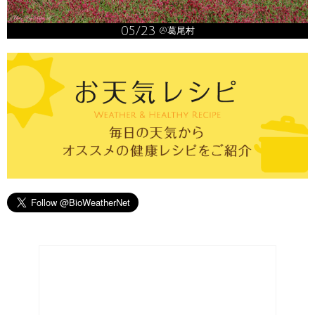
05/23
@葛尾村