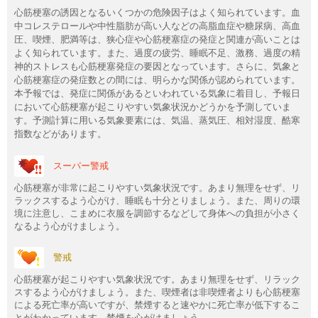
心筋梗塞の誘因となるいくつかの危険因子はよく知られています。血
中コレステロールや中性脂肪が高い人などの高脂血症や糖尿病、高血
圧、喫煙、肥満等は、狭心症や心筋梗塞症の発症と関連が高いことは
よく知られています。また、過度の疲労、睡眠不足、激務、過度の精
神的ストレスも心筋梗塞発症の要因となっています。さらに、気象と
心筋梗塞症の発症数との間には、明らかな関係が認められています。
本予報では、発症に関係があるといわれている気象に着目し、予報日
において心筋梗塞が起こりやすい気象状況かどうかを予測していま
す。予測計算に用いる気象要素には、気温、蒸気圧、相対湿度、酷寒
指数などがあります。
スーパー警戒
心筋梗塞が非常に起こりやすい気象状況です。あまり無理をせず、リ
ラックスするよう心がけ、睡眠も十分とりましょう。また、周りの環
境に注意し、こまめに衣服を調節するなどして身体への負担が小さく
なるよう心がけましょう。
警戒
心筋梗塞が起こりやすい気象状況です。あまり無理をせず、リラック
スするよう心がけましょう。また、喫煙者は非喫煙者よりも心筋梗塞
による死亡率が高いですが、禁煙すると速やかに死亡率が低下するこ
とがわかっています。禁煙を心がけましょう。