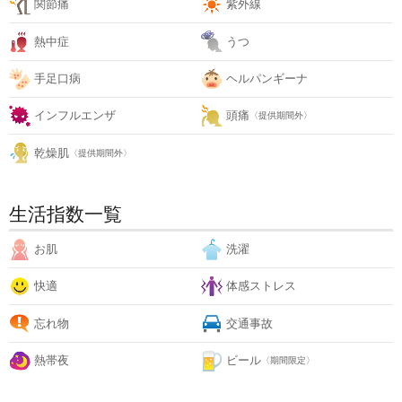
関節痛
紫外線
熱中症
うつ
手足口病
ヘルパンギーナ
インフルエンザ
頭痛
〈提供期間外〉
乾燥肌
〈提供期間外〉
生活指数一覧
お肌
洗濯
快適
体感ストレス
忘れ物
交通事故
熱帯夜
ビール
〈期間限定〉