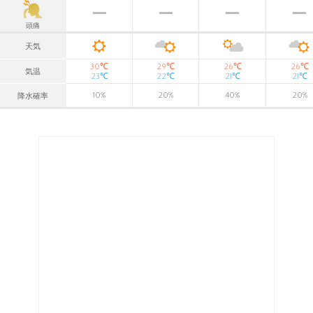
頭痛
天気
℃
℃
℃
℃
30
29
26
26
気温
℃
℃
℃
℃
23
22
21
21
10
%
20
%
40
%
20
%
降水確率