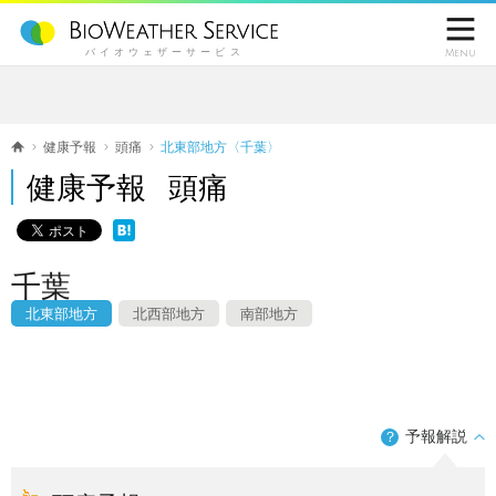

バイオウェザーサービス
Menu
健康予報
頭痛
北東部地方〈千葉〉
健康予報 頭痛
千葉
北東部地方
北西部地方
南部地方
予報解説
？