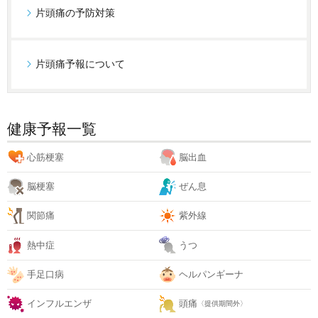
片頭痛の予防対策
片頭痛予報について
健康予報一覧
心筋梗塞
脳出血
脳梗塞
ぜん息
関節痛
紫外線
熱中症
うつ
手足口病
ヘルパンギーナ
インフルエンザ
頭痛
〈提供期間外〉