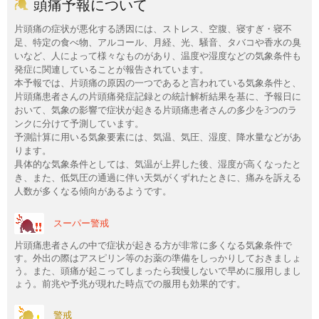
頭痛予報について
片頭痛の症状が悪化する誘因には、ストレス、空腹、寝すぎ・寝不
足、特定の食べ物、アルコール、月経、光、騒音、タバコや香水の臭
いなど、人によって様々なものがあり、温度や湿度などの気象条件も
発症に関連していることが報告されています。
本予報では、片頭痛の原因の一つであると言われている気象条件と、
片頭痛患者さんの片頭痛発症記録との統計解析結果を基に、予報日に
おいて、気象の影響で症状が起きる片頭痛患者さんの多少を3つのラ
ンクに分けて予測しています。
予測計算に用いる気象要素には、気温、気圧、湿度、降水量などがあ
ります。
具体的な気象条件としては、気温が上昇した後、湿度が高くなったと
き、また、低気圧の通過に伴い天気がくずれたときに、痛みを訴える
人数が多くなる傾向があるようです。
スーパー警戒
片頭痛患者さんの中で症状が起きる方が非常に多くなる気象条件で
す。外出の際はアスピリン等のお薬の準備をしっかりしておきましょ
う。また、頭痛が起こってしまったら我慢しないで早めに服用しまし
ょう。前兆や予兆が現れた時点での服用も効果的です。
警戒