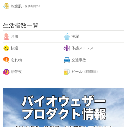
乾燥肌
〈提供期間外〉
生活指数一覧
お肌
洗濯
快適
体感ストレス
忘れ物
交通事故
熱帯夜
ビール
〈期間限定〉