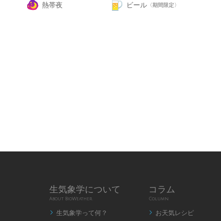
熱帯夜
ビール
〈期間限定〉
生気象学について
コラム
About BioWeather
Column
生気象学って何？
お天気レシピ

