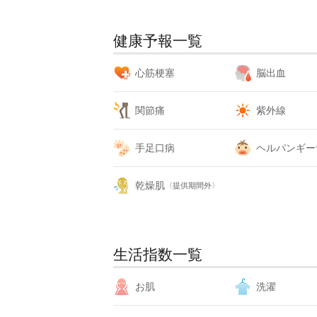
健康予報一覧
心筋梗塞
脳出血
関節痛
紫外線
手足口病
ヘルパンギー
乾燥肌
〈提供期間外〉
生活指数一覧
お肌
洗濯