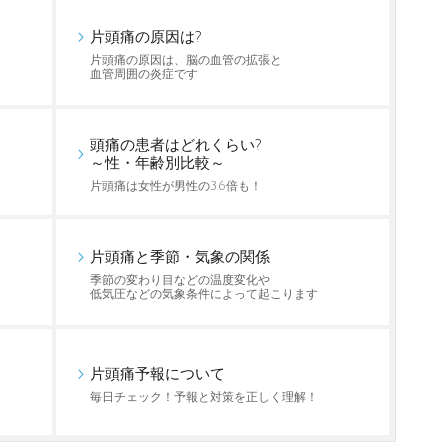
片頭痛の原因は?
片頭痛の原因は、脳の血管の拡張と
血管周囲の炎症です
頭痛の患者はどれくらい?
～性・年齢別比較～
片頭痛は女性が男性の3.6倍も！
片頭痛と季節・気象の関係
季節の変わり目などの温度変化や
低気圧などの気象条件によって起こります
片頭痛予報について
毎日チェック！予報と対策を正しく理解！