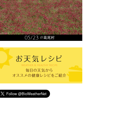
05/23
@葛尾村