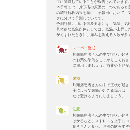
症に関連していることが報告されています
本予報では、片頭痛の原因の一つであると
の統計解析結果を基に、予報日において、
クに分けて予測しています。
予測計算に用いる気象要素には、気温、気
具体的な気象条件としては、気温が上昇し
がくずれたときに、痛みを訴える人数が多
スーパー警戒
片頭痛患者さんの中で症状が起き
のお薬の準備をしっかりしておき
に服用しましょう。前兆や予兆が
警戒
片頭痛患者さんの中で症状が起き
子によって頭痛が起こる場合は、
だけ避けるようにしましょう。
注意
片頭痛患者さんの中で症状が起き
はかるなど、ストレスを上手にコ
食きちんと食べ、お酒の飲みすぎ