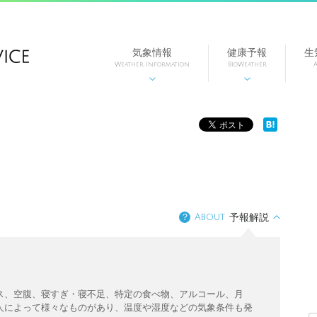
気象情報
健康予報
生
Weather Information
BioWeather
A


？
About
予報解説
ス、空腹、寝すぎ・寝不足、特定の食べ物、アルコール、月
人によって様々なものがあり、温度や湿度などの気象条件も発