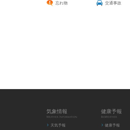
忘れ物
交通事故
気象情報
健康予報
Weather Information
BioWeather
天気予報
健康予報

