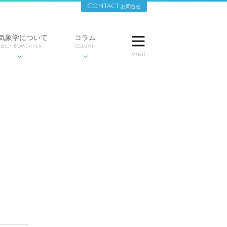
Contact
お問合せ
気象学について
コラム

bout BioWeather
Column
Menu

