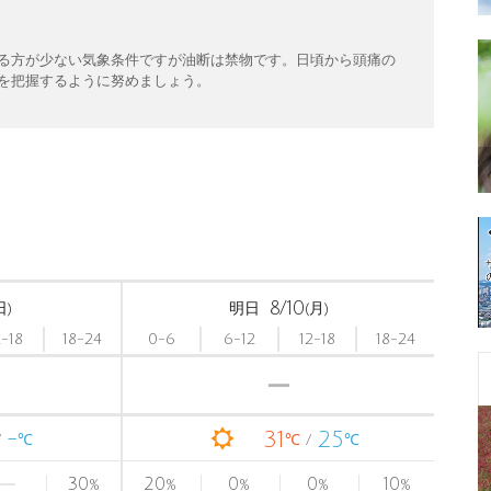
る方が少ない気象条件ですが油断は禁物です。日頃から頭痛の
を把握するように努めましょう。
8/10
日)
明日
(月)
2-18
18-24
0-6
6-12
12-18
18-24
-
31
25
℃
℃
℃
30
20
0
0
10
%
%
%
%
%