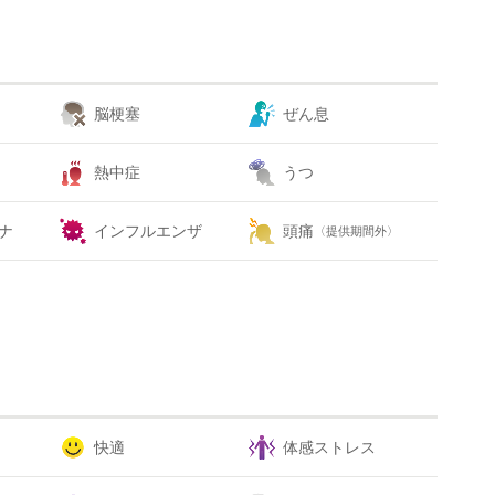
脳梗塞
ぜん息
熱中症
うつ
ナ
インフルエンザ
頭痛
〈提供期間外〉
快適
体感ストレス