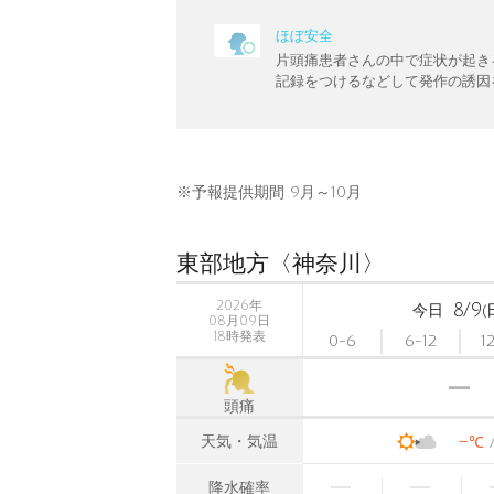
ほぼ安全
片頭痛患者さんの中で症状が起き
記録をつけるなどして発作の誘因
※予報提供期間 9月～10月
東部地方〈神奈川〉
2026年
8/9
今日
(
08月09日
18時発表
0-6
6-12
1
頭痛
-
天気・気温
℃
降水確率