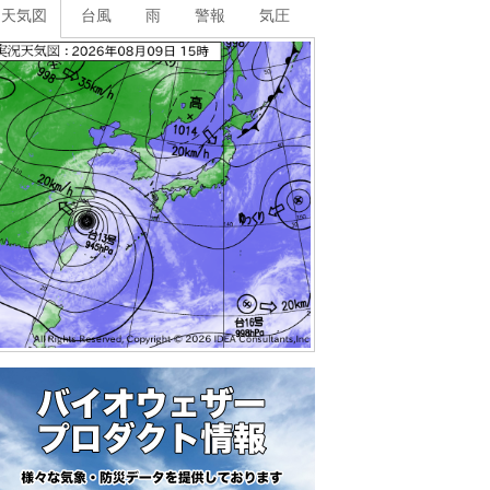
天気図
台風
雨
警報
気圧