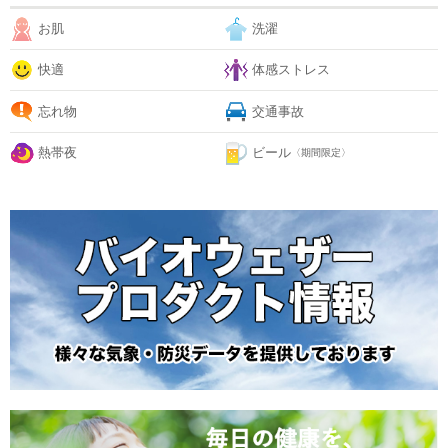
お肌
洗濯
快適
体感ストレス
忘れ物
交通事故
熱帯夜
ビール
〈期間限定〉