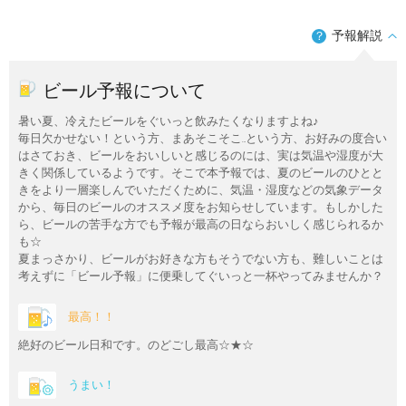
予報解説
？
ビール予報について
暑い夏、冷えたビールをぐいっと飲みたくなりますよね♪
毎日欠かせない！という方、まあそこそこ…という方、お好みの度合い
はさておき、ビールをおいしいと感じるのには、実は気温や湿度が大
きく関係しているようです。そこで本予報では、夏のビールのひとと
きをより一層楽しんでいただくために、気温・湿度などの気象データ
から、毎日のビールのオススメ度をお知らせしています。もしかした
ら、ビールの苦手な方でも予報が最高の日ならおいしく感じられるか
も☆
夏まっさかり、ビールがお好きな方もそうでない方も、難しいことは
考えずに「ビール予報」に便乗してぐいっと一杯やってみませんか？
最高！！
絶好のビール日和です。のどごし最高☆★☆
うまい！