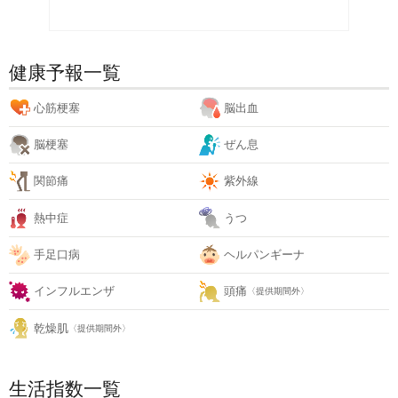
健康予報一覧
心筋梗塞
脳出血
脳梗塞
ぜん息
関節痛
紫外線
熱中症
うつ
手足口病
ヘルパンギーナ
インフルエンザ
頭痛
〈提供期間外〉
乾燥肌
〈提供期間外〉
生活指数一覧