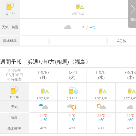
ビール
ひかえめ
明日
-
-
℃
天気・気温
℃
40
%
降水確率
週間予報 浜通り地方(相馬)〈福島〉
2026年
08/10
08/11
08/12
08/13
08月08日
(月)
(火)
(水)
(木)
18時発表
ビール
ひかえめ
うまい！
ひかえめ
ひかえ
天気
℃
℃
℃
℃
24
31
26
26
気温
℃
℃
℃
℃
20
19
21
21
40
%
40
%
40
%
40
%
降水確率