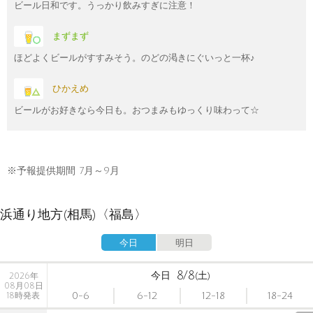
ビール日和です。うっかり飲みすぎに注意！
まずまず
ほどよくビールがすすみそう。のどの渇きにぐいっと一杯♪
ひかえめ
ビールがお好きなら今日も。おつまみもゆっくり味わって☆
※予報提供期間 7月～9月
浜通り地方(相馬)〈福島〉
今日
明日
8/8
今日
(土)
2026年
08月08日
0-6
6-12
12-18
18-24
18時発表