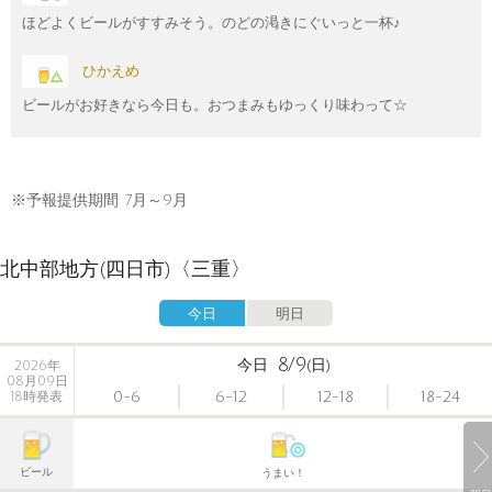
ほどよくビールがすすみそう。のどの渇きにぐいっと一杯♪
ひかえめ
ビールがお好きなら今日も。おつまみもゆっくり味わって☆
※予報提供期間 7月～9月
北中部地方(四日市)〈三重〉
今日
明日
8/9
今日
(日)
2026年
08月09日
0-6
6-12
12-18
18-24
18時発表
ビール
うまい！