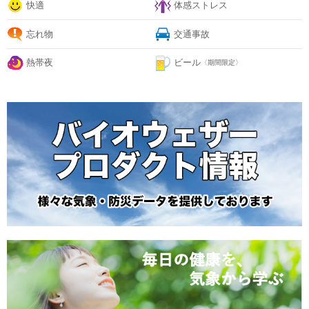
快適
体感ストレス
忘れ物
交通事故
熱帯夜
ビール
〈期間限定〉