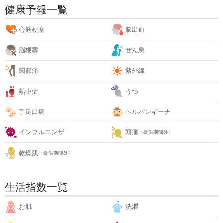
健康予報一覧
心筋梗塞
脳出血
脳梗塞
ぜん息
関節痛
紫外線
熱中症
うつ
手足口病
ヘルパンギーナ
インフルエンザ
頭痛
〈提供期間外〉
乾燥肌
〈提供期間外〉
生活指数一覧
お肌
洗濯