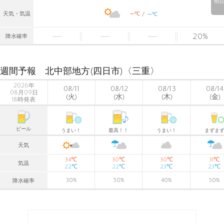
明日
-
-
℃
天気・気温
℃
20
%
降水確率
週間予報 北中部地方(四日市)〈三重〉
2026年
08/11
08/12
08/13
08/14
08月09日
(火)
(水)
(木)
(金)
18時発表
ビール
うまい！
最高！！
うまい！
まずま
天気
℃
℃
℃
℃
34
30
30
31
気温
℃
℃
℃
℃
22
22
23
23
30
%
50
%
40
%
50
%
降水確率