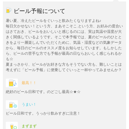
ビール予報について
暑い夏、冷えたビールをぐいっと飲みたくなりますよね♪
毎日欠かせない！という方、まあそこそこ…という方、お好みの度合い
はさておき、ビールをおいしいと感じるのには、実は気温や湿度が大
きく関係しているようです。そこで本予報では、夏のビールのひとと
きをより一層楽しんでいただくために、気温・湿度などの気象データ
から、毎日のビールのオススメ度をお知らせしています。もしかした
ら、ビールの苦手な方でも予報が最高の日ならおいしく感じられるか
も☆
夏まっさかり、ビールがお好きな方もそうでない方も、難しいことは
考えずに「ビール予報」に便乗してぐいっと一杯やってみませんか？
最高！！
絶好のビール日和です。のどごし最高☆★☆
うまい！
ビール日和です。うっかり飲みすぎに注意！
まずまず