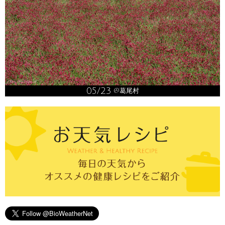
05/23
@葛尾村