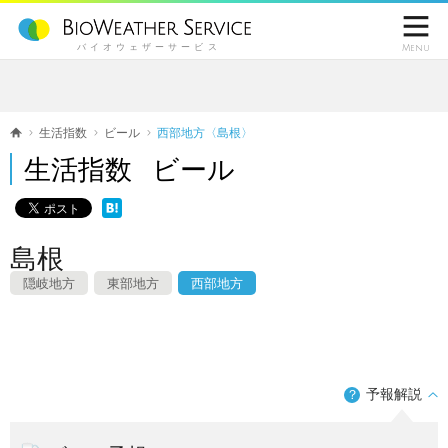

バイオウェザーサービス
Menu
生活指数
ビール
西部地方〈島根〉
生活指数 ビール
島根
隠岐地方
東部地方
西部地方
予報解説
？