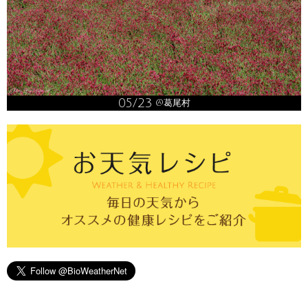
05/23
@葛尾村