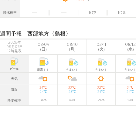
10
%
10
%
降水確率
週間予報 西部地方〈島根〉
2026年
08/09
08/10
08/11
08/12
08月07日
(日)
(月)
(火)
(水)
12時発表
ビール
最高！！
うまい！
うまい！
うまい
天気
℃
℃
℃
℃
34
33
32
31
気温
℃
℃
℃
℃
24
25
24
24
30
%
40
%
20
%
30
%
降水確率