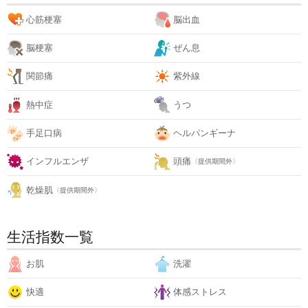
心筋梗塞
脳出血
脳梗塞
ぜん息
関節痛
紫外線
熱中症
うつ
手足口病
ヘルパンギーナ
インフルエンザ
頭痛
〈提供期間外〉
乾燥肌
〈提供期間外〉
生活指数一覧
お肌
洗濯
快適
体感ストレス