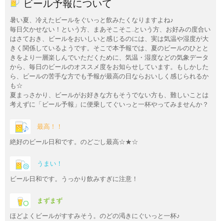
ビール予報について
暑い夏、冷えたビールをぐいっと飲みたくなりますよね♪
毎日欠かせない！という方、まあそこそこ…という方、お好みの度合い
はさておき、ビールをおいしいと感じるのには、実は気温や湿度が大
きく関係しているようです。そこで本予報では、夏のビールのひとと
きをより一層楽しんでいただくために、気温・湿度などの気象データ
から、毎日のビールのオススメ度をお知らせしています。もしかした
ら、ビールの苦手な方でも予報が最高の日ならおいしく感じられるか
も☆
夏まっさかり、ビールがお好きな方もそうでない方も、難しいことは
考えずに「ビール予報」に便乗してぐいっと一杯やってみませんか？
最高！！
絶好のビール日和です。のどごし最高☆★☆
うまい！
ビール日和です。うっかり飲みすぎに注意！
まずまず
ほどよくビールがすすみそう。のどの渇きにぐいっと一杯♪