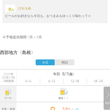
ひかえめ
ビールがお好きなら今日も。おつまみもゆっくり味わって☆
※予報提供期間 7月～9月
西部地方〈島根〉
今日
明日
8/7
今日
(金)
2026年
08月07日
0-6
6-12
12-18
18-24
12時発表
ビール
最高！！
明日
38
-
℃
天気・気温
℃