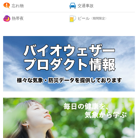
忘れ物
交通事故
熱帯夜
ビール
〈期間限定〉