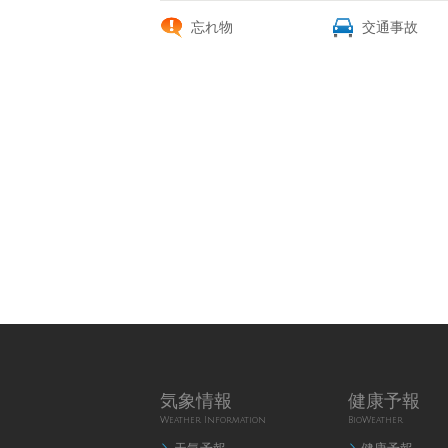
忘れ物
交通事故
気象情報
健康予報
Weather Information
BioWeather

