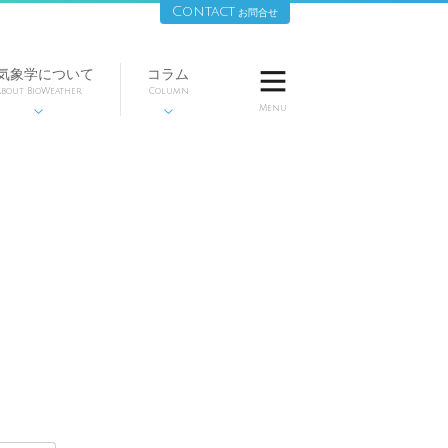
Contact
お問合せ
気象学について
コラム

bout BioWeather
Column
Menu

