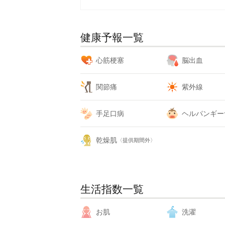
健康予報一覧
心筋梗塞
脳出血
関節痛
紫外線
手足口病
ヘルパンギー
乾燥肌
〈提供期間外〉
生活指数一覧
お肌
洗濯