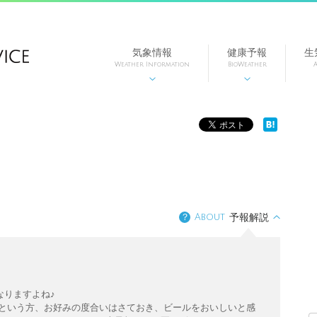
気象情報
健康予報
生
Weather Information
BioWeather
A


？
About
予報解説
なりますよね♪
…という方、お好みの度合いはさておき、ビールをおいしいと感