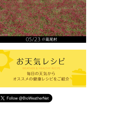
05/23
@葛尾村