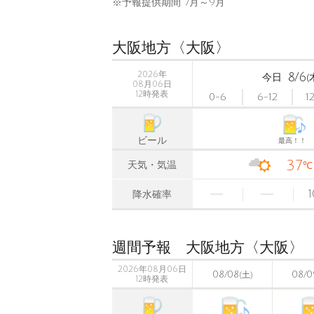
※予報提供期間 7月～9月
大阪地方〈大阪〉
2026年
8/6
今日
(
08月06日
12時発表
0-6
6-12
1
ビール
最高！！
37
天気・気温
℃
1
降水確率
週間予報 大阪地方〈大阪〉
2026年08月06日
08/08
08/0
(土)
12時発表