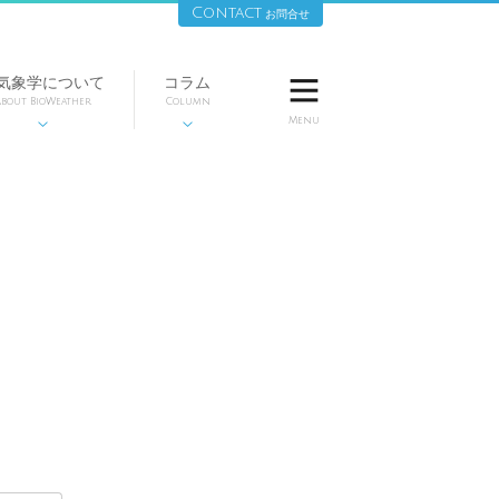
Contact
お問合せ
気象学について
コラム

bout BioWeather
Column
Menu

