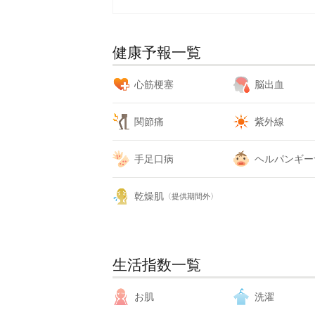
健康予報一覧
心筋梗塞
脳出血
関節痛
紫外線
手足口病
ヘルパンギー
乾燥肌
〈提供期間外〉
生活指数一覧
お肌
洗濯