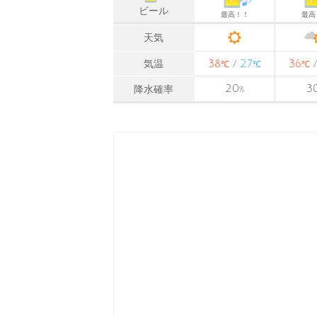
ビール
最高！！
最高
天気
38
27
36
気温
/
℃
℃
℃
20
3
降水確率
%