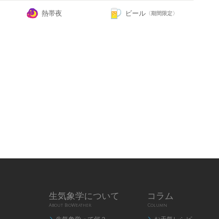
熱帯夜
ビール
〈期間限定〉
生気象学について
コラム
About BioWeather
Column

