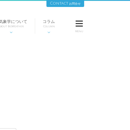
Contact
お問合せ
気象学について
コラム

bout BioWeather
Column
Menu

