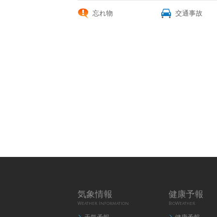
忘れ物
交通事故
気象情報
健康予報
Weather Information
BioWeather

