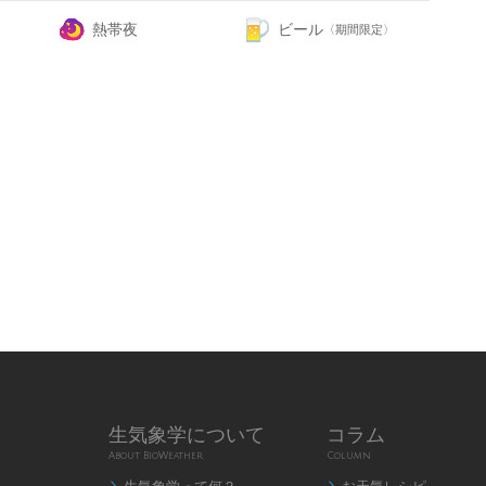
熱帯夜
ビール
〈期間限定〉
生気象学について
コラム
About BioWeather
Column

