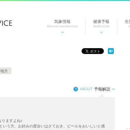
気象情報
健康予報
生
Weather Information
BioWeather
A


部地方
？
About
予報解説
なりますよね♪
…という方、お好みの度合いはさておき、ビールをおいしいと感