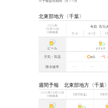
※予報提供期間 7月～9月
北東部地方〈千葉〉
2026年
8/6
今日
(
08月06日
18時発表
0-6
6-12
1
ビール
まずまず
-
天気・気温
℃
降水確率
週間予報 北東部地方〈千葉
2026年08月06日
08/08
08/0
(土)
18時発表