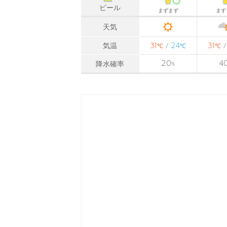
ビール
まずまず
まず
天気
31
24
31
気温
/
℃
℃
℃
20
4
降水確率
%