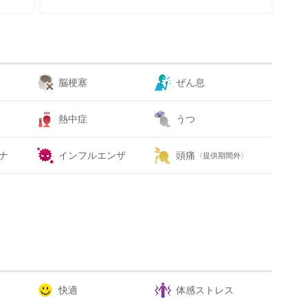
脳梗塞
ぜん息
熱中症
うつ
ナ
インフルエンザ
頭痛
〈提供期間外〉
快適
体感ストレス