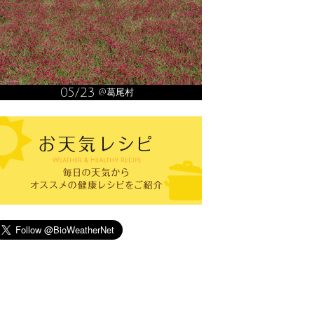
05/23
@葛尾村