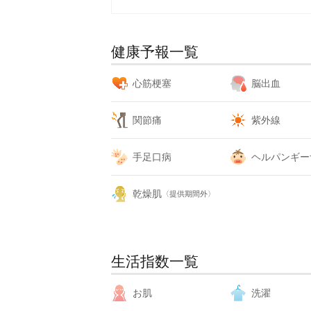
健康予報一覧
心筋梗塞
脳出血
関節痛
紫外線
手足口病
ヘルパンギー
乾燥肌
〈提供期間外〉
生活指数一覧
お肌
洗濯