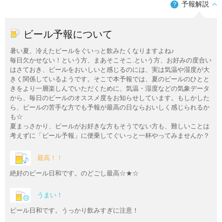
予報解説
？
ビール予報について
暑い夏、冷えたビールをぐいっと飲みたくなりますよね♪
毎日欠かせない！という方、まあそこそこ…という方、お好みの度合い
はさておき、ビールをおいしいと感じるのには、実は気温や湿度が大
きく関係しているようです。そこで本予報では、夏のビールのひとと
きをより一層楽しんでいただくために、気温・湿度などの気象データ
から、毎日のビールのオススメ度をお知らせしています。もしかした
ら、ビールの苦手な方でも予報が最高の日ならおいしく感じられるか
も☆
夏まっさかり、ビールがお好きな方もそうでない方も、難しいことは
考えずに「ビール予報」に便乗してぐいっと一杯やってみませんか？
最高！！
絶好のビール日和です。のどごし最高☆★☆
うまい！
ビール日和です。うっかり飲みすぎに注意！