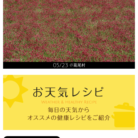
05/23
@葛尾村