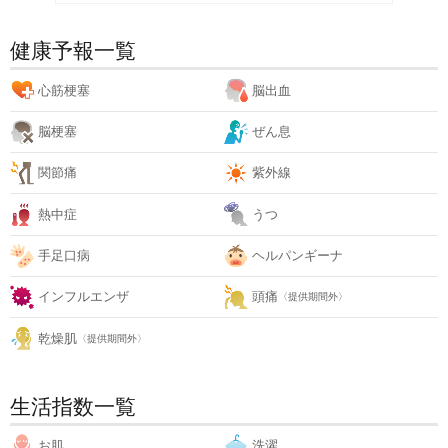
健康予報一覧
心筋梗塞
脳出血
脳梗塞
ぜん息
関節痛
紫外線
熱中症
うつ
手足口病
ヘルパンギーナ
インフルエンザ
頭痛
〈提供期間外〉
乾燥肌
〈提供期間外〉
生活指数一覧
お肌
洗濯