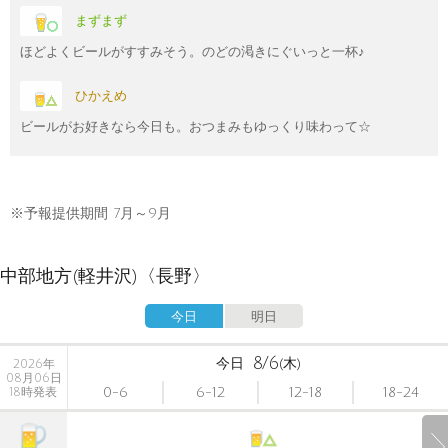
まずまず
ほどよくビールがすすみそう。のどの渇きにぐいっと一杯♪
ひかえめ
ビールがお好きなら今日も。おつまみもゆっくり味わって☆
※予報提供期間 7月～9月
中部地方(軽井沢)〈長野〉
今日
明日
8/6
今日
(木)
2026年
08月06日
0-6
6-12
12-18
18-24
18時発表