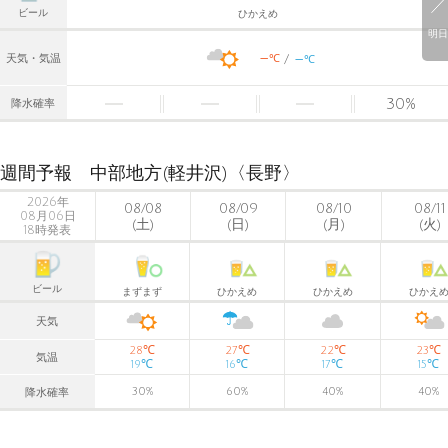
ビール
ひかえめ
明日
-
-
℃
天気・気温
℃
30
%
降水確率
週間予報 中部地方(軽井沢)〈長野〉
2026年
08/08
08/09
08/10
08/11
08月06日
(土)
(日)
(月)
(火)
18時発表
ビール
まずまず
ひかえめ
ひかえめ
ひかえ
天気
℃
℃
℃
℃
28
27
22
23
気温
℃
℃
℃
℃
19
16
17
15
30
%
60
%
40
%
40
%
降水確率