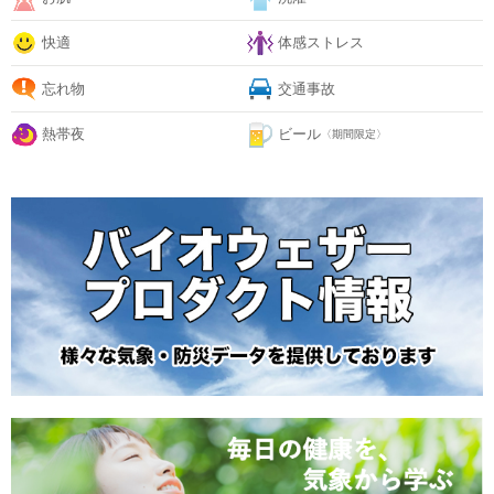
快適
体感ストレス
忘れ物
交通事故
熱帯夜
ビール
〈期間限定〉