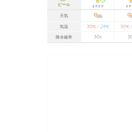
ビール
まずまず
まず
天気
30
24
30
気温
/
℃
℃
℃
30
3
降水確率
%