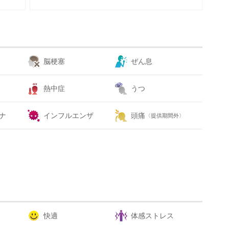
脳梗塞
ぜん息
熱中症
うつ
ナ
インフルエンザ
頭痛
〈提供期間外〉
快適
体感ストレス