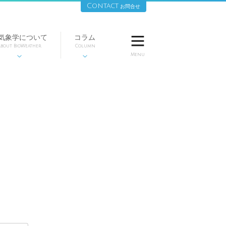
Contact
お問合せ
気象学について
コラム

bout BioWeather
Column
Menu

