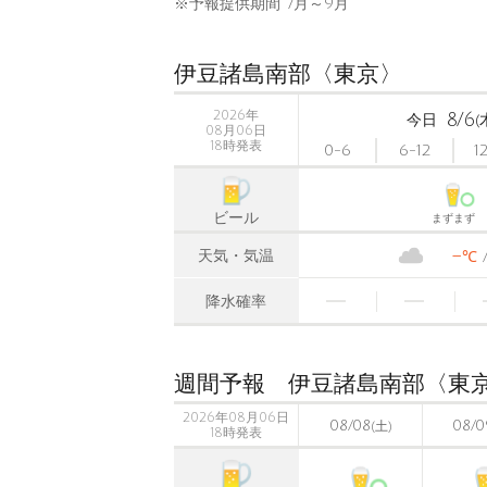
※予報提供期間 7月～9月
伊豆諸島南部〈東京〉
2026年
8/6
今日
(
08月06日
18時発表
0-6
6-12
1
ビール
まずまず
-
天気・気温
℃
降水確率
週間予報 伊豆諸島南部〈東
2026年08月06日
08/08
08/0
(土)
18時発表