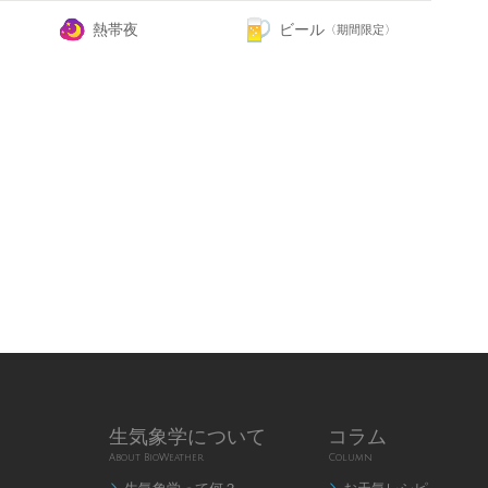
熱帯夜
ビール
〈期間限定〉
生気象学について
コラム
About BioWeather
Column

