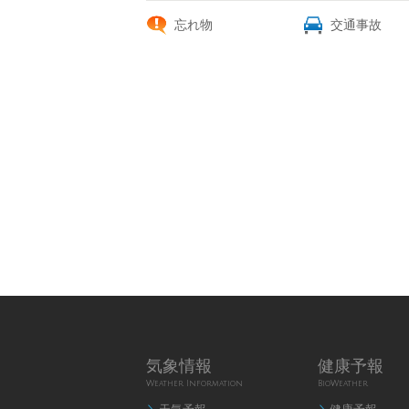
忘れ物
交通事故
気象情報
健康予報
Weather Information
BioWeather

