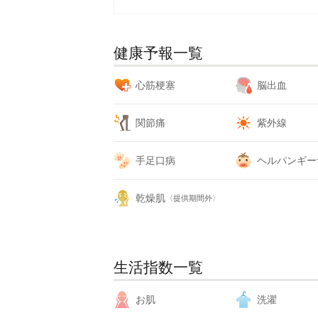
健康予報一覧
心筋梗塞
脳出血
関節痛
紫外線
手足口病
ヘルパンギー
乾燥肌
〈提供期間外〉
生活指数一覧
お肌
洗濯