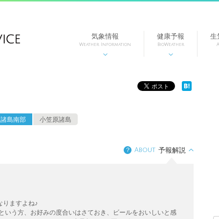
気象情報
健康予報
生
Weather Information
BioWeather
A


豆諸島南部
小笠原諸島
？
About
予報解説
なりますよね♪
…という方、お好みの度合いはさておき、ビールをおいしいと感