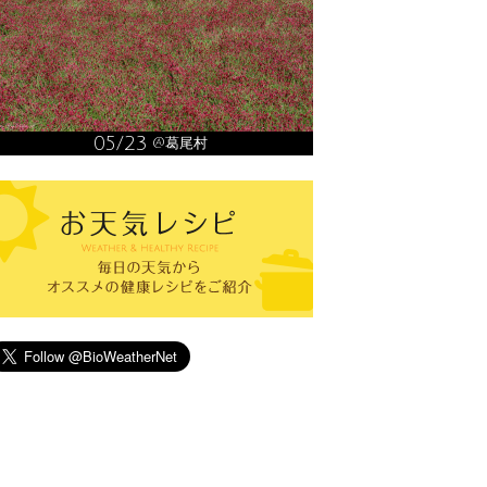
05/23
@葛尾村