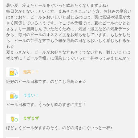
暑い夏、冷えたビールをぐいっと飲みたくなりますよね♪
毎日欠かせない！という方、まあそこそこ…という方、お好みの度合い
はさておき、ビールをおいしいと感じるのには、実は気温や湿度が大
きく関係しているようです。そこで本予報では、夏のビールのひとと
きをより一層楽しんでいただくために、気温・湿度などの気象データ
から、毎日のビールのオススメ度をお知らせしています。もしかした
ら、ビールの苦手な方でも予報が最高の日ならおいしく感じられるか
も☆
夏まっさかり、ビールがお好きな方もそうでない方も、難しいことは
考えずに「ビール予報」に便乗してぐいっと一杯やってみませんか？
最高！！
絶好のビール日和です。のどごし最高☆★☆
うまい！
ビール日和です。うっかり飲みすぎに注意！
まずまず
ほどよくビールがすすみそう。のどの渇きにぐいっと一杯♪