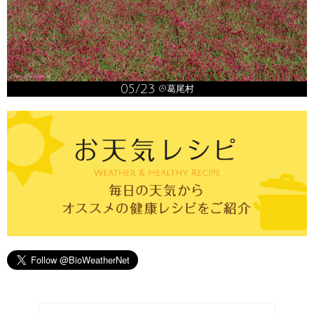
05/23
@葛尾村