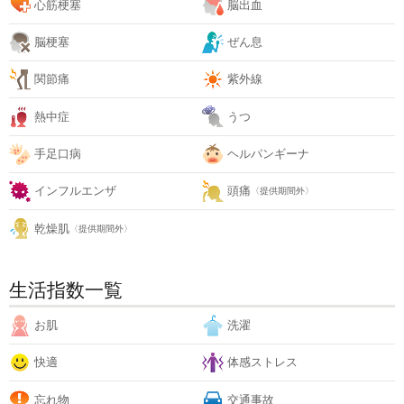
心筋梗塞
脳出血
脳梗塞
ぜん息
関節痛
紫外線
熱中症
うつ
手足口病
ヘルパンギーナ
インフルエンザ
頭痛
〈提供期間外〉
乾燥肌
〈提供期間外〉
生活指数一覧
お肌
洗濯
快適
体感ストレス
忘れ物
交通事故