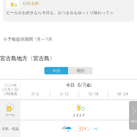
ひかえめ
ビールがお好きなら今日も。おつまみもゆっくり味わって☆
※予報提供期間 7月～9月
宮古島地方〈宮古島〉
今日
明日
8/7
今日
(金)
2026年
08月07日
0-6
6-12
12-18
18-24
12時発表
ビール
まずまず
明日
31
-
℃
天気・気温
℃