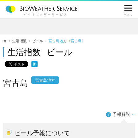

バイオウェザーサービス
Menu
生活指数
ビール
宮古島地方〈宮古島〉
生活指数 ビール
宮古島地方
宮古島
予報解説
？
ビール予報について