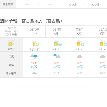
60
%
60
%
降水確率
週間予報 宮古島地方〈宮古島〉
2026年
08/09
08/10
08/11
08/12
08月07日
(日)
(月)
(火)
(水)
12時発表
ビール
まずまず
うまい！
うまい！
うまい
天気
℃
℃
℃
℃
33
34
34
33
気温
℃
℃
℃
℃
30
30
29
29
50
%
50
%
40
%
40
%
降水確率