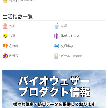
乾燥肌
〈提供期間外〉
生活指数一覧
お肌
洗濯
快適
体感ストレス
忘れ物
交通事故
熱帯夜
ビール
〈期間限定〉