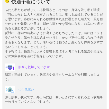
快適予報について
ふだん私たちが感じている快適さというのは、身体を取り巻く環境
（特に天候）に大きく左右されることは、誰しも経験していることだ
と思います。春秋にみられる移動性高気圧に覆われた晴天で、風も穏
やかでやや乾燥した日は、朝から爽やかな気分になり、非常に快適で
あると感じる方が多いでしょう。
反対に、梅雨の時期のように暑くじめじめとした日は、時にはイライ
ラさせたり、気分を沈み込ませたりし、かなり不快に感じられて快適
さも低くなります。また、暑い夜には寝つきが悪くなり体調を崩す方
もいらっしゃることでしょう。
本予報では、快適さに大きく影響を及ぼすと考えられる気温や湿度な
どの気象要素を基に予報を行っています。
肌寒く乾燥しています
肌寒く乾燥しています。防寒具や保湿クリームなどを利用しましょ
う。
少し肌寒い
少し肌寒い状況です。外出時には、寒いときにすぐ着れるよう衣類を
一枚持っていくとよいでしょう。