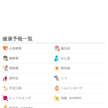
健康予報一覧
心筋梗塞
脳出血
脳梗塞
ぜん息
関節痛
紫外線
熱中症
うつ
手足口病
ヘルパンギーナ
インフルエンザ
頭痛
〈提供期間外〉