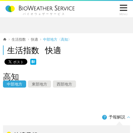

バイオウェザーサービス
Menu
生活指数
快適
中部地方〈高知〉
生活指数 快適
高知
中部地方
東部地方
西部地方
予報解説
？