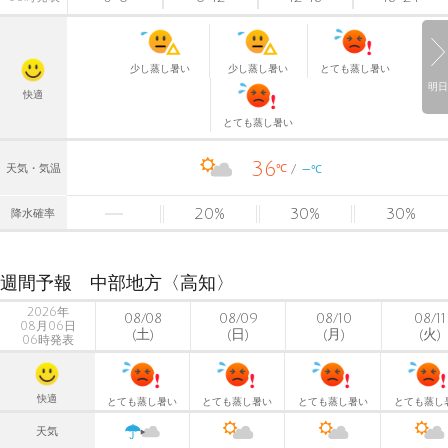
少し蒸し暑い
少し蒸し暑い
とても蒸し暑い
明日
快適
とても蒸し暑い
36
-
℃
天気・気温
℃
20
%
30
%
30
%
降水確率
週間予報 中部地方〈高知〉
2026年
08/08
08/09
08/10
08/11
08月06日
(土)
(日)
(月)
(火)
06時発表
快適
とても蒸し暑い
とても蒸し暑い
とても蒸し暑い
とても蒸し
天気