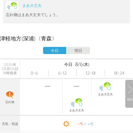
まあ大丈夫
忘れ物はまあ大丈夫でしょう。
津軽地方(深浦)〈青森〉
今日
明日
8/6
今日
(木)
2026年
08月06日
0-6
6-12
12-18
18-24
18時発表
まあ大丈夫
明日
忘れ物
まあ大丈夫
-
-
℃
天気・気温
℃