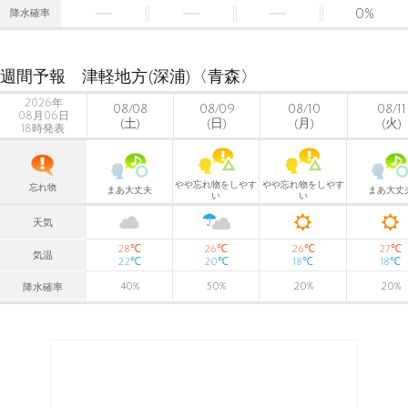
0
%
降水確率
週間予報 津軽地方(深浦)〈青森〉
2026年
08/08
08/09
08/10
08/11
08月06日
(土)
(日)
(月)
(火)
18時発表
やや忘れ物をしやす
やや忘れ物をしやす
忘れ物
まあ大丈夫
まあ大丈
い
い
天気
℃
℃
℃
℃
28
26
26
27
気温
℃
℃
℃
℃
22
20
18
18
40
%
50
%
20
%
20
%
降水確率