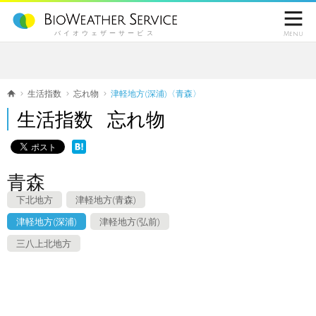

バイオウェザーサービス
Menu
生活指数
忘れ物
津軽地方(深浦)〈青森〉
生活指数 忘れ物
青森
下北地方
津軽地方(青森)
津軽地方(深浦)
津軽地方(弘前)
三八上北地方