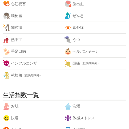
心筋梗塞
脳出血
脳梗塞
ぜん息
関節痛
紫外線
熱中症
うつ
手足口病
ヘルパンギーナ
インフルエンザ
頭痛
〈提供期間外〉
乾燥肌
〈提供期間外〉
生活指数一覧
お肌
洗濯
快適
体感ストレス