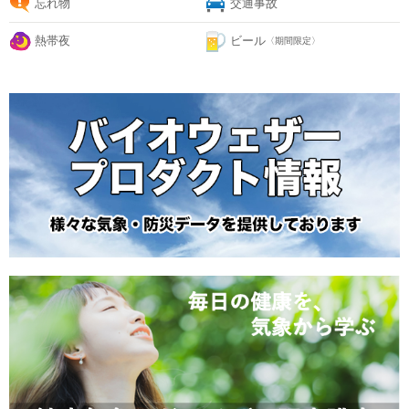
忘れ物
交通事故
熱帯夜
ビール
〈期間限定〉