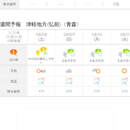
0
%
降水確率
週間予報 津軽地方(弘前)〈青森〉
2026年
08/08
08/09
08/10
08/11
08月06日
(土)
(日)
(月)
(火)
18時発表
やや忘れ物をしやす
忘れ物
まあ大丈夫
まあ大丈夫
まあ大丈
い
天気
℃
℃
℃
℃
30
25
27
28
気温
℃
℃
℃
℃
19
20
13
11
40
%
40
%
20
%
20
%
降水確率