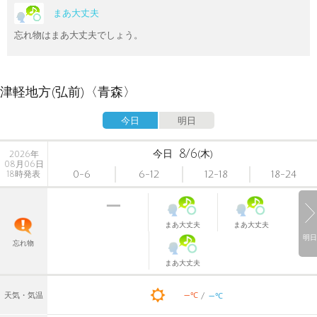
まあ大丈夫
忘れ物はまあ大丈夫でしょう。
津軽地方(弘前)〈青森〉
今日
明日
8/6
今日
(木)
2026年
08月06日
0-6
6-12
12-18
18-24
18時発表
まあ大丈夫
まあ大丈夫
明日
忘れ物
まあ大丈夫
-
-
℃
天気・気温
℃