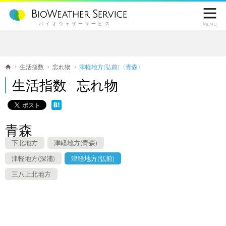

バイオウェザーサービス
Menu
生活指数
忘れ物
津軽地方(弘前)〈青森〉
生活指数 忘れ物
青森
下北地方
津軽地方(青森)
津軽地方(深浦)
津軽地方(弘前)
三八上北地方