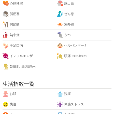
心筋梗塞
脳出血
脳梗塞
ぜん息
関節痛
紫外線
熱中症
うつ
手足口病
ヘルパンギーナ
インフルエンザ
頭痛
〈提供期間外〉
乾燥肌
〈提供期間外〉
生活指数一覧
お肌
洗濯
快適
体感ストレス