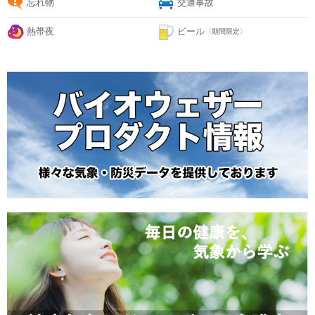
忘れ物
交通事故
熱帯夜
ビール
〈期間限定〉