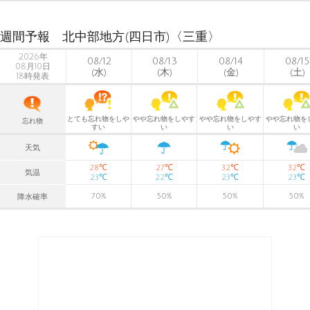
週間予報 北中部地方(四日市)〈三重〉
2026年
08/12
08/13
08/14
08/15
08月10日
(水)
(木)
(金)
(土)
18時発表
とても忘れ物をしや
やや忘れ物をしやす
やや忘れ物をしやす
やや忘れ物を
忘れ物
すい
い
い
い
天気
℃
℃
℃
℃
28
27
32
32
気温
℃
℃
℃
℃
23
22
23
23
70
%
50
%
50
%
50
%
降水確率