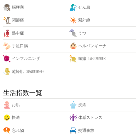
脳梗塞
ぜん息
関節痛
紫外線
熱中症
うつ
手足口病
ヘルパンギーナ
インフルエンザ
頭痛
〈提供期間外〉
乾燥肌
〈提供期間外〉
生活指数一覧
お肌
洗濯
快適
体感ストレス
忘れ物
交通事故