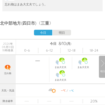
忘れ物はまあ大丈夫でしょう。
北中部地方(四日市)〈三重〉
今日
明日
8/10
今日
(月)
2026年
08月10日
0-6
6-12
12-18
18-24
18時発表
まあ大丈夫
まあ大丈夫
明日
忘れ物
まあ大丈夫
-
-
℃
天気・気温
℃
20
%
降水確率