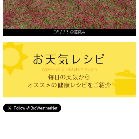
05/23
@葛尾村