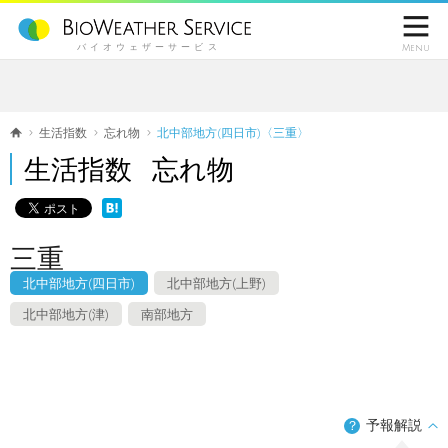

バイオウェザーサービス
Menu
生活指数
忘れ物
北中部地方(四日市)〈三重〉
生活指数 忘れ物
三重
北中部地方(四日市)
北中部地方(上野)
北中部地方(津)
南部地方
予報解説
？