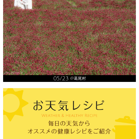
05/23
@葛尾村