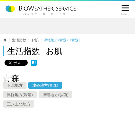

バイオウェザーサービス
Menu
生活指数
お肌
津軽地方(青森)〈青森〉
生活指数 お肌
青森
下北地方
津軽地方(青森)
津軽地方(深浦)
津軽地方(弘前)
三八上北地方