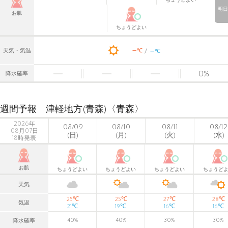
明日
お肌
ちょうどよい
-
-
℃
天気・気温
℃
0
%
降水確率
週間予報 津軽地方(青森)〈青森〉
2026年
08/09
08/10
08/11
08/12
08月07日
(日)
(月)
(火)
(水)
18時発表
お肌
ちょうどよい
ちょうどよい
ちょうどよい
ちょうど
天気
℃
℃
℃
℃
25
25
27
28
気温
℃
℃
℃
℃
21
19
16
16
40
%
40
%
30
%
30
%
降水確率