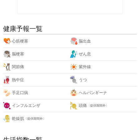
健康予報一覧
心筋梗塞
脳出血
脳梗塞
ぜん息
関節痛
紫外線
熱中症
うつ
手足口病
ヘルパンギーナ
インフルエンザ
頭痛
〈提供期間外〉
乾燥肌
〈提供期間外〉