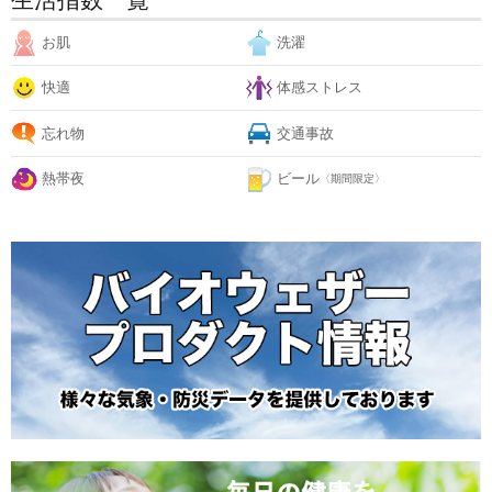
生活指数一覧
お肌
洗濯
快適
体感ストレス
忘れ物
交通事故
熱帯夜
ビール
〈期間限定〉