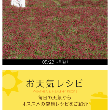
05/23
@葛尾村