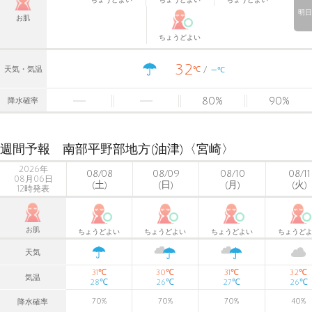
明日
お肌
ちょうどよい
32
-
℃
天気・気温
℃
80
%
90
%
降水確率
週間予報 南部平野部地方(油津)〈宮崎〉
2026年
08/08
08/09
08/10
08/11
08月06日
(土)
(日)
(月)
(火)
12時発表
お肌
ちょうどよい
ちょうどよい
ちょうどよい
ちょうど
天気
℃
℃
℃
℃
31
30
31
32
気温
℃
℃
℃
℃
28
26
27
26
70
%
70
%
70
%
40
%
降水確率