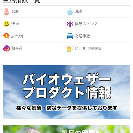
生活指数一覧
お肌
洗濯
快適
体感ストレス
忘れ物
交通事故
熱帯夜
ビール
〈期間限定〉