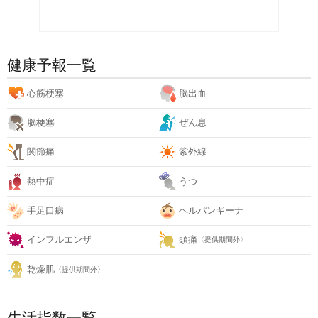
健康予報一覧
心筋梗塞
脳出血
脳梗塞
ぜん息
関節痛
紫外線
熱中症
うつ
手足口病
ヘルパンギーナ
インフルエンザ
頭痛
〈提供期間外〉
乾燥肌
〈提供期間外〉