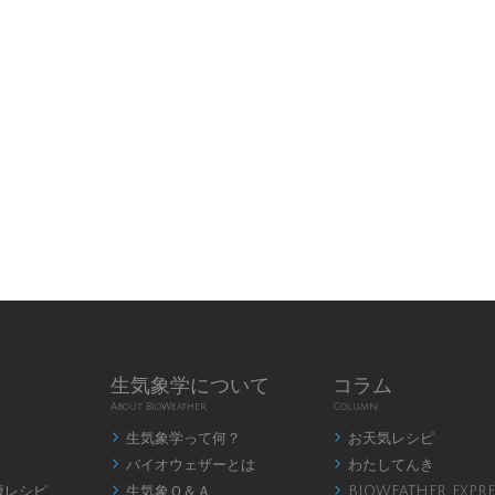
生気象学について
コラム
About BioWeather
Column
生気象学って何？
お天気レシピ


バイオウェザーとは
わたしてんき


康レシピ
生気象Ｑ＆Ａ
BIOWEATHER EXPRE

