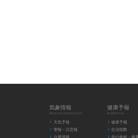
気象情報
健康予報
Weather Information
BioWeather
天気予報
健康予報


警報・注意報
生活指数


台風情報
旬の食材・健

