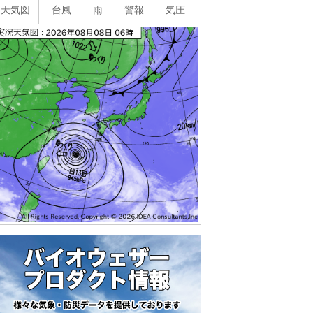
天気図
台風
雨
警報
気圧