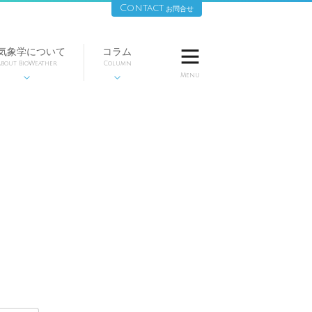
Contact
お問合せ
気象学について
コラム

bout BioWeather
Column
Menu

