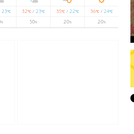
23
32
23
35
22
36
24
/
/
/
/
℃
℃
℃
℃
℃
℃
℃
0
50
20
20
%
%
%
%