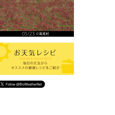
05/23
@葛尾村