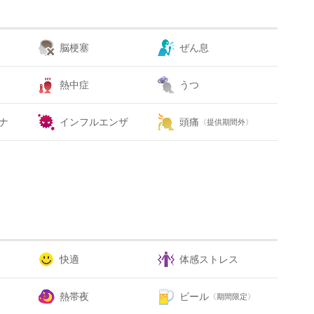
脳梗塞
ぜん息
熱中症
うつ
ナ
インフルエンザ
頭痛
〈提供期間外〉
快適
体感ストレス
熱帯夜
ビール
〈期間限定〉