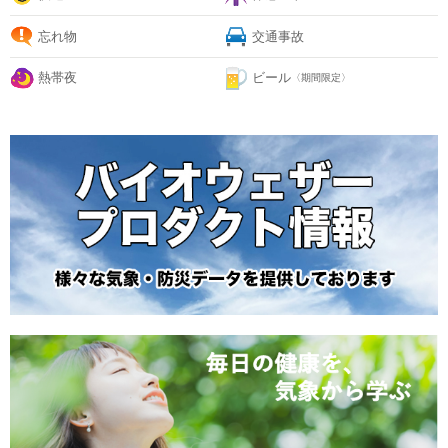
忘れ物
交通事故
熱帯夜
ビール
〈期間限定〉