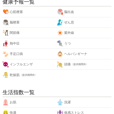
健康予報一覧
心筋梗塞
脳出血
脳梗塞
ぜん息
関節痛
紫外線
熱中症
うつ
手足口病
ヘルパンギーナ
インフルエンザ
頭痛
〈提供期間外〉
乾燥肌
〈提供期間外〉
生活指数一覧
お肌
洗濯
快適
体感ストレス