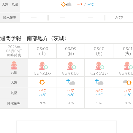
-
-
℃
天気・気温
℃
20
%
降水確率
週間予報 南部地方〈茨城〉
2026年
08/08
08/09
08/10
08/11
08月06日
(土)
(日)
(月)
(火)
18時発表
お肌
ちょうどよい
ちょうどよい
ちょうどよい
ちょうど
天気
℃
℃
℃
℃
37
35
26
27
気温
℃
℃
℃
℃
24
24
22
20
20
%
50
%
50
%
20
%
降水確率