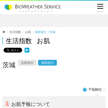

バイオウェザーサービス
Menu
生活指数
お肌
南部地方〈茨城〉
生活指数 お肌
北部地方
南部地方
茨城
予報解説
？
お肌予報について