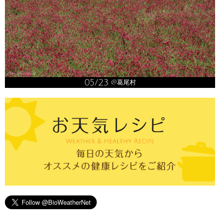
05/23
@葛尾村