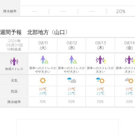
20
%
降水確率
週間予報 北部地方〈山口〉
2026年
08/11
08/12
08/13
08/14
08月09日
(火)
(水)
(木)
(金)
18時発表
身体へのストレスが
身体へのストレスが
身体へのストレスが
身体へのスト
体感ストレス
やや大きい
やや大きい
大きい
大きい
天気
℃
℃
℃
℃
30
29
34
35
気温
℃
℃
℃
℃
24
22
22
24
10
%
50
%
50
%
20
%
降水確率