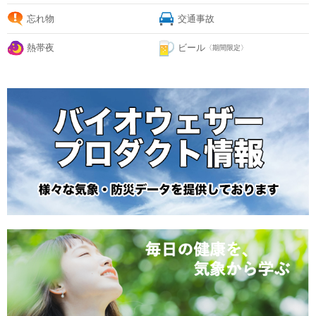
忘れ物
交通事故
熱帯夜
ビール
〈期間限定〉