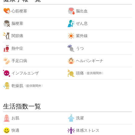
心筋梗塞
脳出血
脳梗塞
ぜん息
関節痛
紫外線
熱中症
うつ
手足口病
ヘルパンギーナ
インフルエンザ
頭痛
〈提供期間外〉
乾燥肌
〈提供期間外〉
生活指数一覧
お肌
洗濯
快適
体感ストレス