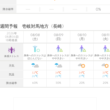
0
%
降水確率
週間予報 壱岐対馬地方〈長崎〉
2026年
08/08
08/09
08/10
08/11
08月06日
(土)
(日)
(月)
(火)
18時発表
身体へのストレスは
身体へのストレスが
身体へのストレスが
身体へのスト
体感ストレス
ほとんどない
やや大きい
やや大きい
やや大き
天気
℃
℃
℃
℃
32
34
34
33
気温
℃
℃
℃
℃
26
26
27
27
60
%
50
%
20
%
20
%
降水確率