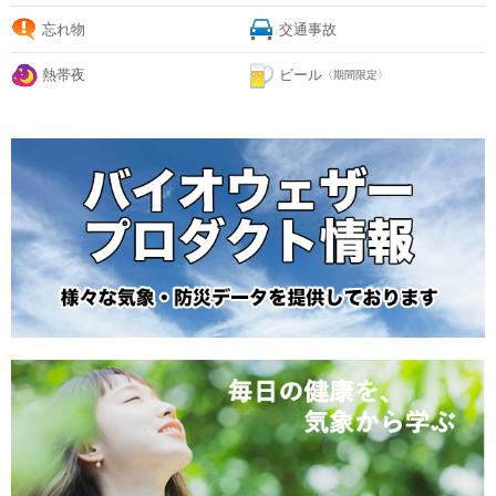
忘れ物
交通事故
熱帯夜
ビール
〈期間限定〉