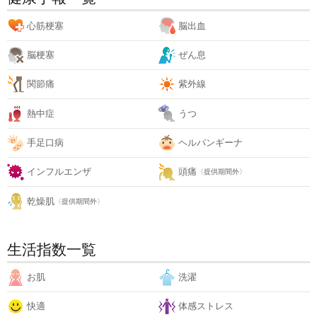
心筋梗塞
脳出血
脳梗塞
ぜん息
関節痛
紫外線
熱中症
うつ
手足口病
ヘルパンギーナ
インフルエンザ
頭痛
〈提供期間外〉
乾燥肌
〈提供期間外〉
生活指数一覧
お肌
洗濯
快適
体感ストレス