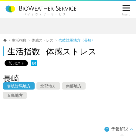

バイオウェザーサービス
Menu
生活指数
体感ストレス
壱岐対馬地方〈長崎〉
生活指数 体感ストレス
長崎
壱岐対馬地方
北部地方
南部地方
五島地方
予報解説
？