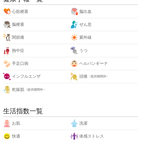
心筋梗塞
脳出血
脳梗塞
ぜん息
関節痛
紫外線
熱中症
うつ
手足口病
ヘルパンギーナ
インフルエンザ
頭痛
〈提供期間外〉
乾燥肌
〈提供期間外〉
生活指数一覧
お肌
洗濯
快適
体感ストレス