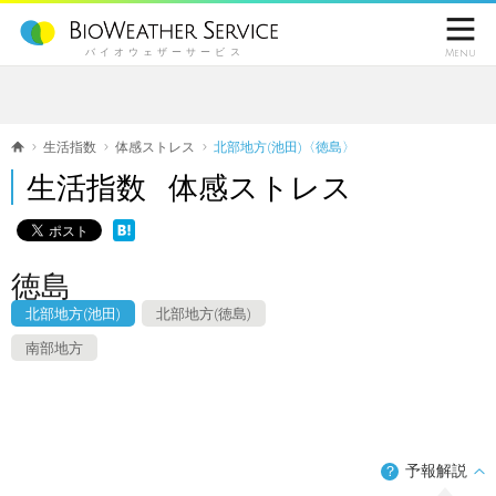

バイオウェザーサービス
Menu
生活指数
体感ストレス
北部地方(池田)〈徳島〉
生活指数 体感ストレス
徳島
北部地方(池田)
北部地方(徳島)
南部地方
予報解説
？