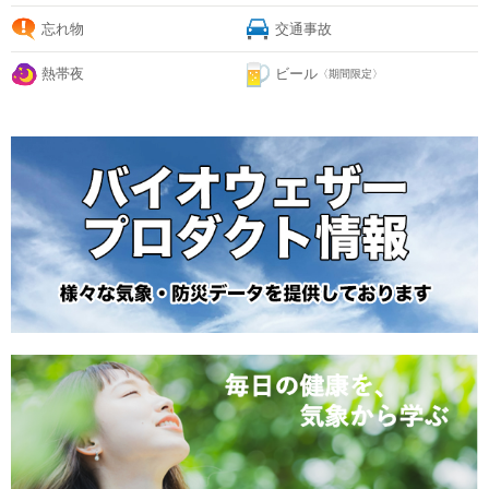
忘れ物
交通事故
熱帯夜
ビール
〈期間限定〉