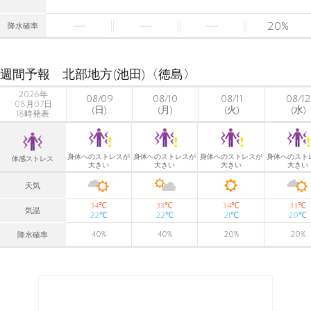
20
%
降水確率
週間予報 北部地方(池田)〈徳島〉
2026年
08/09
08/10
08/11
08/12
08月07日
(日)
(月)
(火)
(水)
18時発表
身体へのストレスが
身体へのストレスが
身体へのストレスが
身体へのスト
体感ストレス
大きい
大きい
大きい
大きい
天気
℃
℃
℃
℃
34
33
34
33
気温
℃
℃
℃
℃
22
22
21
20
40
%
40
%
20
%
20
%
降水確率