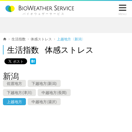

バイオウェザーサービス
Menu
生活指数
体感ストレス
上越地方〈新潟〉
生活指数 体感ストレス
新潟
佐渡地方
下越地方(新潟)
下越地方(津川)
中越地方(長岡)
上越地方
中越地方(湯沢)