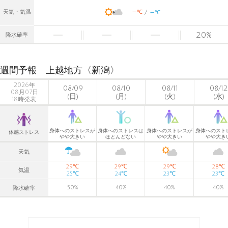
-
-
℃
天気・気温
℃
20
%
降水確率
週間予報 上越地方〈新潟〉
2026年
08/09
08/10
08/11
08/12
08月07日
(日)
(月)
(火)
(水)
18時発表
身体へのストレスが
身体へのストレスは
身体へのストレスが
身体へのスト
体感ストレス
やや大きい
ほとんどない
やや大きい
やや大き
天気
℃
℃
℃
℃
29
29
29
28
気温
℃
℃
℃
℃
25
24
23
23
50
%
40
%
40
%
40
%
降水確率