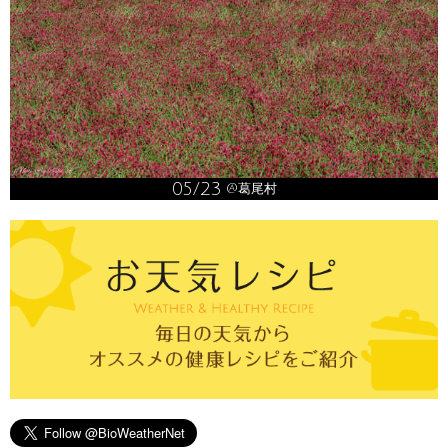
05/23
@葛尾村