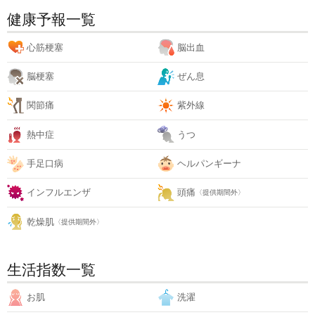
健康予報一覧
心筋梗塞
脳出血
脳梗塞
ぜん息
関節痛
紫外線
熱中症
うつ
手足口病
ヘルパンギーナ
インフルエンザ
頭痛
〈提供期間外〉
乾燥肌
〈提供期間外〉
生活指数一覧
お肌
洗濯