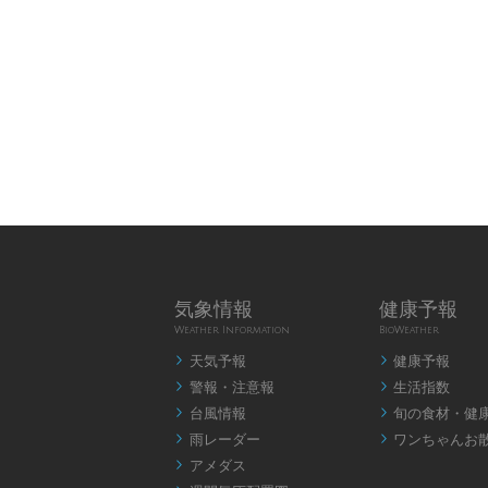
気象情報
健康予報
Weather Information
BioWeather
天気予報
健康予報


警報・注意報
生活指数


台風情報
旬の食材・健


雨レーダー
ワンちゃんお


アメダス
