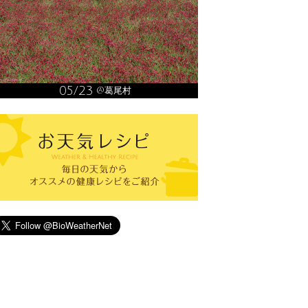
05/23
@葛尾村