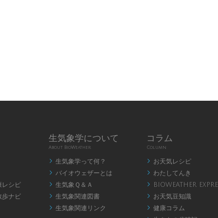
生気象学について
コラム
About BioWeather
Column
生気象学って何？
お天気レシピ


バイオウェザーとは
わたしてんき


康レシピ
生気象Ｑ＆Ａ
BIOWEATHER EXPRE


散歩ナビ
生気象関連図書
お天気豆知識


生気象関連リンク
健康コラム

