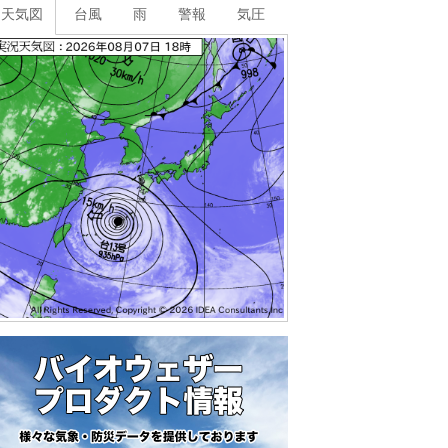
天気図
台風
雨
警報
気圧