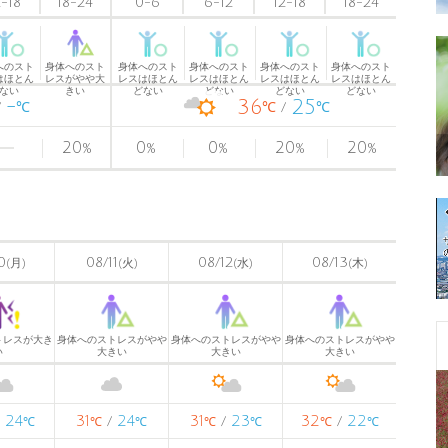
2-18
18-24
0-6
6-12
12-18
18-24
へのスト
身体へのスト
身体へのスト
身体へのスト
身体へのスト
身体へのスト
はほとん
レスがやや大
レスはほとん
レスはほとん
レスはほとん
レスはほとん
ない
きい
どない
どない
どない
どない
-
36
25
℃
℃
℃
20
0
0
20
20
%
%
%
%
%
〉
0
08/11
08/12
08/13
(月)
(火)
(水)
(木)
トレスが大き
身体へのストレスがやや
身体へのストレスがやや
身体へのストレスがやや
い
大きい
大きい
大きい
24
31
24
31
23
32
22
/
/
/
/
℃
℃
℃
℃
℃
℃
℃