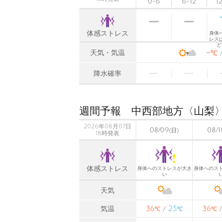
0-6
6-12
1
体感ストレス
身体
レス
ど
-
天気・気温
℃
降水確率
週間予報 中西部地方〈山梨
2026年08月07日
08/09
08/1
(日)
18時発表
体感ストレス
身体へのストレスが大き
身体へのス
い
天気
36
25
36
気温
/
℃
℃
℃