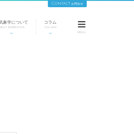
Contact
お問合せ
気象学について
コラム

bout BioWeather
Column
Menu

