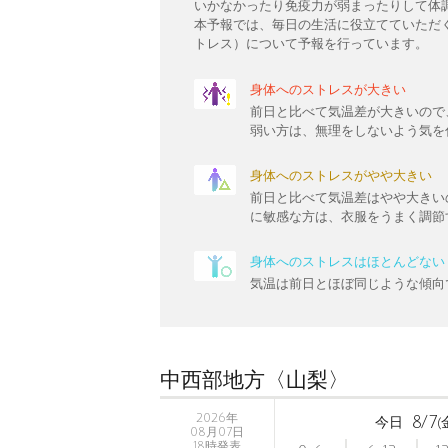
いかなかったり免疫力が弱まったりして体
本予報では、毎日の生活に役立てていただ
トレス）について予報を行っています。
身体へのストレスが大きい
前日と比べて気温差が大きいので
弱い方は、無理をしないよう気を
身体へのストレスがやや大きい
前日と比べて気温差はやや大きい
に敏感な方は、衣服をうまく調節
身体へのストレスはほとんどない
気温は前日とほぼ同じような傾向
中西部地方〈山梨〉
2026年
8/7
今日
(
08月07日
18時発表