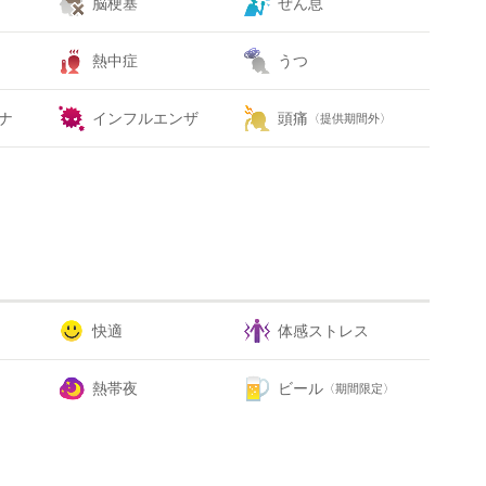
脳梗塞
ぜん息
熱中症
うつ
ナ
インフルエンザ
頭痛
〈提供期間外〉
快適
体感ストレス
熱帯夜
ビール
〈期間限定〉