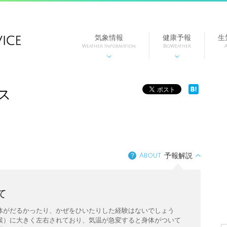
気象情報
健康予報
生
Weather Information
BioWeather
A


〉
ス
？
About
予報解説
て
体がだるかったり、かぜをひいたりした経験はないでしょう
候）に大きく左右されており、気温が急変すると身体がついて