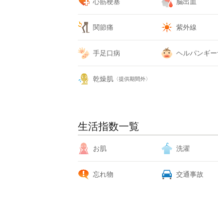
心筋梗塞
脳出血
関節痛
紫外線
手足口病
ヘルパンギー
乾燥肌
〈提供期間外〉
生活指数一覧
お肌
洗濯
忘れ物
交通事故